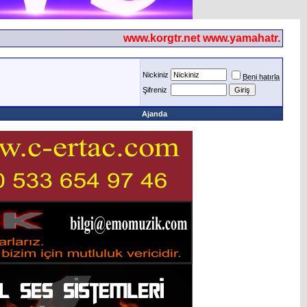
www.korgtr.net www.yamahatr.net
Nickiniz
Beni hatırla
Şifreniz
Ajanda