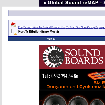
KorgTr Korg Yamaha Roland Forum / KorgTr Ritim Ses Soru Cevap Paylaşım 
KorgTr Bilgilendirme Mesajı
Yardım