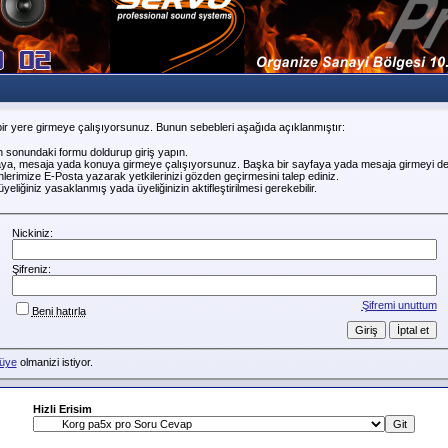
ir yere girmeye çalışıyorsunuz. Bunun sebebleri aşağıda açıklanmıştır:
n sonundaki formu doldurup giriş yapın.
faya, mesaja yada konuya girmeye çalışıyorsunuz. Başka bir sayfaya yada mesaja girmeyi de
erimize E-Posta yazarak yetkilerinizi gözden geçirmesini talep ediniz.
liğiniz yasaklanmış yada üyeliğinizin aktifleştirilmesi gerekebilir.
Nickiniz:
Şifreniz:
Şifremi unuttum
Beni hatırla
üye
olmanizi istiyor.
Hizli Erisim