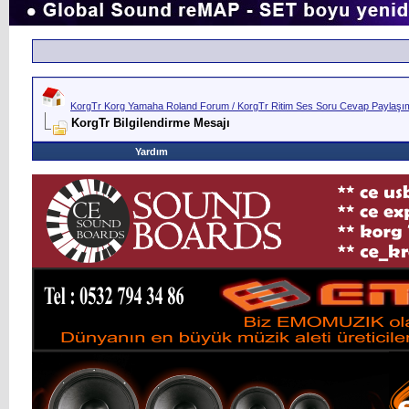
KorgTr Korg Yamaha Roland Forum / KorgTr Ritim Ses Soru Cevap Paylaşım 
KorgTr Bilgilendirme Mesajı
Yardım