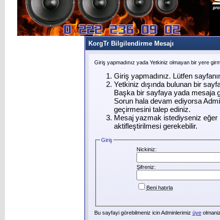
KorgTr Bilgilendirme Mesajı
Giriş yapmadınız yada Yetkiniz olmayan bir yere gir
Giriş yapmadınız. Lütfen sayfanı
Yetkiniz dışında bulunan bir say
Başka bir sayfaya yada mesaja g
Sorun hala devam ediyorsa Admin
geçirmesini talep ediniz.
Mesaj yazmak istediyseniz eğer ü
aktifleştirilmesi gerekebilir.
Giriş
Nickiniz:
Şifreniz:
Beni hatırla
Bu sayfayi görebilmeniz icin Adminlerimiz
üye
olmanizi