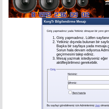
KorgTr Bilgilendirme Mesajı
Giriş yapmadınız yada Yetkiniz olmayan bir yere gir
Giriş yapmadınız. Lütfen sayfanı
Yetkiniz dışında bulunan bir say
Başka bir sayfaya yada mesaja g
Sorun hala devam ediyorsa Admin
geçirmesini talep ediniz.
Mesaj yazmak istediyseniz eğer ü
aktifleştirilmesi gerekebilir.
Giriş
Nickiniz:
Şifreniz:
Beni hatırla
Bu sayfayi görebilmeniz icin Adminlerimiz
üye
olmanizi