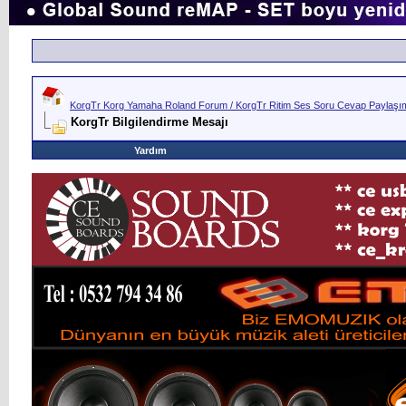
KorgTr Korg Yamaha Roland Forum / KorgTr Ritim Ses Soru Cevap Paylaşım 
KorgTr Bilgilendirme Mesajı
Yardım