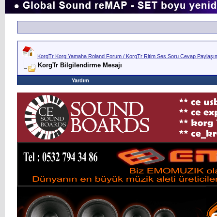
KorgTr Korg Yamaha Roland Forum / KorgTr Ritim Ses Soru Cevap Paylaşım 
KorgTr Bilgilendirme Mesajı
Yardım