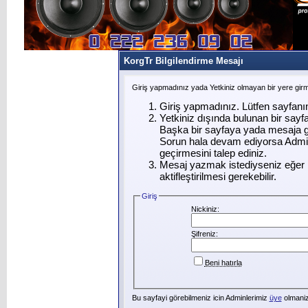
KorgTr Bilgilendirme Mesajı
Giriş yapmadınız yada Yetkiniz olmayan bir yere gir
Giriş yapmadınız. Lütfen sayfanı
Yetkiniz dışında bulunan bir say
Başka bir sayfaya yada mesaja g
Sorun hala devam ediyorsa Admin
geçirmesini talep ediniz.
Mesaj yazmak istediyseniz eğer ü
aktifleştirilmesi gerekebilir.
Giriş
Nickiniz:
Şifreniz:
Beni hatırla
Bu sayfayi görebilmeniz icin Adminlerimiz
üye
olmanizi