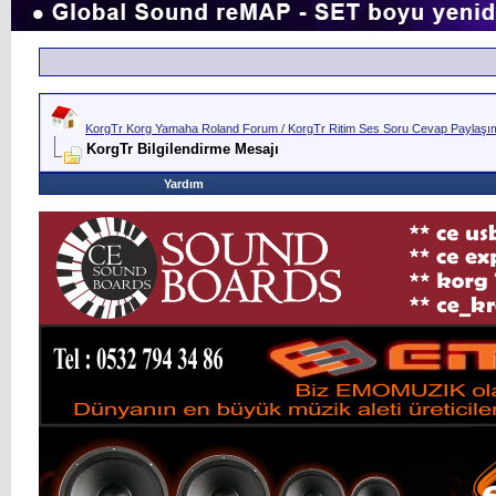
KorgTr Korg Yamaha Roland Forum / KorgTr Ritim Ses Soru Cevap Paylaşım 
KorgTr Bilgilendirme Mesajı
Yardım