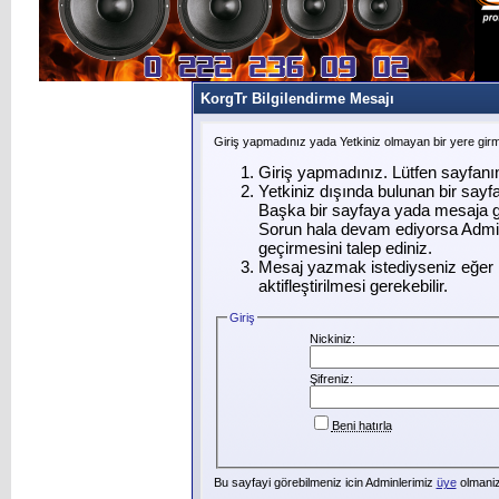
KorgTr Bilgilendirme Mesajı
Giriş yapmadınız yada Yetkiniz olmayan bir yere gir
Giriş yapmadınız. Lütfen sayfanı
Yetkiniz dışında bulunan bir say
Başka bir sayfaya yada mesaja g
Sorun hala devam ediyorsa Admin
geçirmesini talep ediniz.
Mesaj yazmak istediyseniz eğer ü
aktifleştirilmesi gerekebilir.
Giriş
Nickiniz:
Şifreniz:
Beni hatırla
Bu sayfayi görebilmeniz icin Adminlerimiz
üye
olmanizi