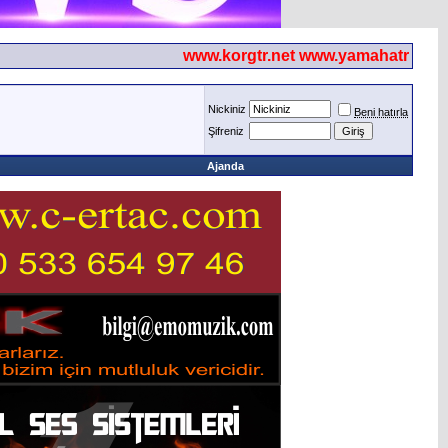
www.korgtr.net www.yamahatr.net
Nickiniz
Beni hatırla
Şifreniz
Ajanda