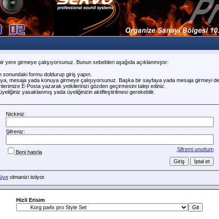
ir yere girmeye çalışıyorsunuz. Bunun sebebleri aşağıda açıklanmıştır:
n sonundaki formu doldurup giriş yapın.
faya, mesaja yada konuya girmeye çalışıyorsunuz. Başka bir sayfaya yada mesaja girmeyi de
erimize E-Posta yazarak yetkilerinizi gözden geçirmesini talep ediniz.
liğiniz yasaklanmış yada üyeliğinizin aktifleştirilmesi gerekebilir.
Nickiniz:
Şifreniz:
Şifremi unuttum
Beni hatırla
üye
olmanizi istiyor.
Hizli Erisim