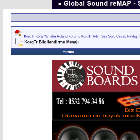
KorgTr Korg Yamaha Roland Forum / KorgTr Ritim Ses Soru Cevap Paylaşım 
KorgTr Bilgilendirme Mesajı
Yardım