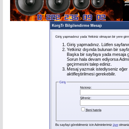
KorgTr Bilgilendirme Mesajı
Giriş yapmadınız yada Yetkiniz olmayan bir yere gir
Giriş yapmadınız. Lütfen sayfanı
Yetkiniz dışında bulunan bir say
Başka bir sayfaya yada mesaja g
Sorun hala devam ediyorsa Admin
geçirmesini talep ediniz.
Mesaj yazmak istediyseniz eğer ü
aktifleştirilmesi gerekebilir.
Giriş
Nickiniz:
Şifreniz:
Beni hatırla
Bu sayfayi görebilmeniz icin Adminlerimiz
üye
olmanizi