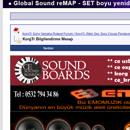
KorgTr Korg Yamaha Roland Forum / KorgTr Ritim Ses Soru Cevap Paylaşım 
KorgTr Bilgilendirme Mesajı
Yardım