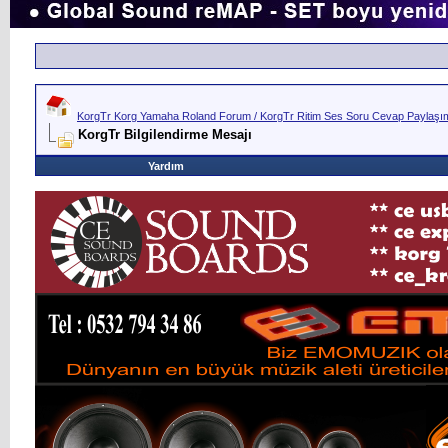
KorgTr Korg Yamaha Roland Forum / KorgTr Ritim Ses Soru Cevap Paylaşım 
KorgTr Bilgilendirme Mesajı
Yardım