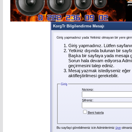
KorgTr Bilgilendirme Mesajı
Giriş yapmadınız yada Yetkiniz olmayan bir yere gir
Giriş yapmadınız. Lütfen sayfanı
Yetkiniz dışında bulunan bir say
Başka bir sayfaya yada mesaja g
Sorun hala devam ediyorsa Admin
geçirmesini talep ediniz.
Mesaj yazmak istediyseniz eğer ü
aktifleştirilmesi gerekebilir.
Giriş
Nickiniz:
Şifreniz:
Beni hatırla
Bu sayfayi görebilmeniz icin Adminlerimiz
üye
olmanizi