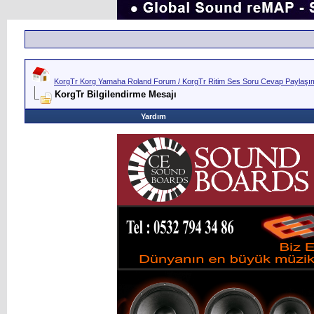
KorgTr Korg Yamaha Roland Forum / KorgTr Ritim Ses Soru Cevap Paylaşım 
KorgTr Bilgilendirme Mesajı
Yardım