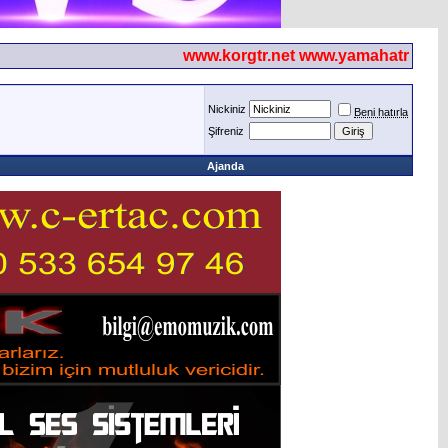
www.korgtr.net www.yamahatr.net
Nickiniz
Beni hatırla
Şifreniz
Ajanda