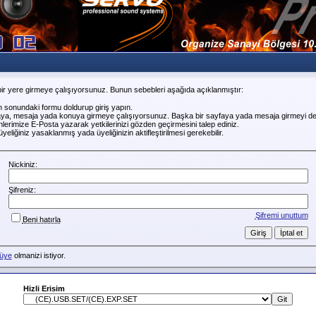
ir yere girmeye çalışıyorsunuz. Bunun sebebleri aşağıda açıklanmıştır:
n sonundaki formu doldurup giriş yapın.
faya, mesaja yada konuya girmeye çalışıyorsunuz. Başka bir sayfaya yada mesaja girmeyi de
erimize E-Posta yazarak yetkilerinizi gözden geçirmesini talep ediniz.
liğiniz yasaklanmış yada üyeliğinizin aktifleştirilmesi gerekebilir.
Nickiniz:
Şifreniz:
Şifremi unuttum
Beni hatırla
üye
olmanizi istiyor.
Hizli Erisim