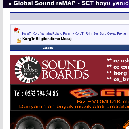
KorgTr Korg Yamaha Roland Forum / KorgTr Ritim Ses Soru Cevap Paylaşım 
KorgTr Bilgilendirme Mesajı
Yardım