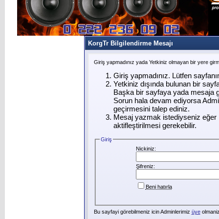
KorgTr Bilgilendirme Mesajı
Giriş yapmadınız yada Yetkiniz olmayan bir yere gir
Giriş yapmadınız. Lütfen sayfanı
Yetkiniz dışında bulunan bir say
Başka bir sayfaya yada mesaja g
Sorun hala devam ediyorsa Admin
geçirmesini talep ediniz.
Mesaj yazmak istediyseniz eğer ü
aktifleştirilmesi gerekebilir.
Giriş
Nickiniz:
Şifreniz:
Beni hatırla
Bu sayfayi görebilmeniz icin Adminlerimiz
üye
olmanizi