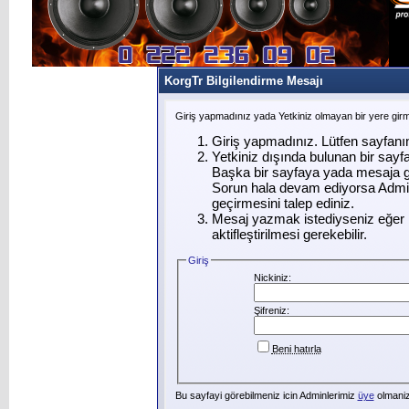
KorgTr Bilgilendirme Mesajı
Giriş yapmadınız yada Yetkiniz olmayan bir yere gir
Giriş yapmadınız. Lütfen sayfanı
Yetkiniz dışında bulunan bir say
Başka bir sayfaya yada mesaja g
Sorun hala devam ediyorsa Admin
geçirmesini talep ediniz.
Mesaj yazmak istediyseniz eğer ü
aktifleştirilmesi gerekebilir.
Giriş
Nickiniz:
Şifreniz:
Beni hatırla
Bu sayfayi görebilmeniz icin Adminlerimiz
üye
olmanizi