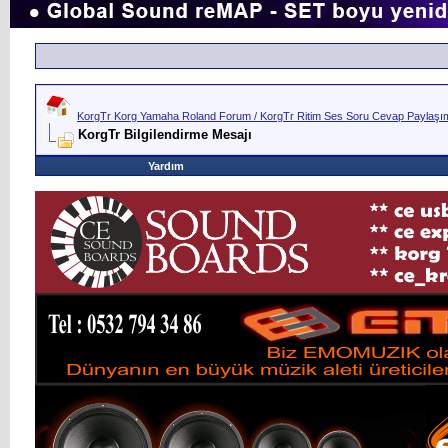
KorgTr Korg Yamaha Roland Forum / KorgTr Ritim Ses Soru Cevap Paylaşım 
KorgTr Bilgilendirme Mesajı
Yardım