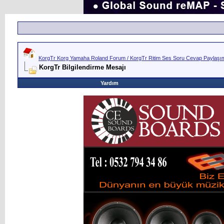
KorgTr Korg Yamaha Roland Forum / KorgTr Ritim Ses Soru Cevap Paylaşım 
KorgTr Bilgilendirme Mesajı
Yardım