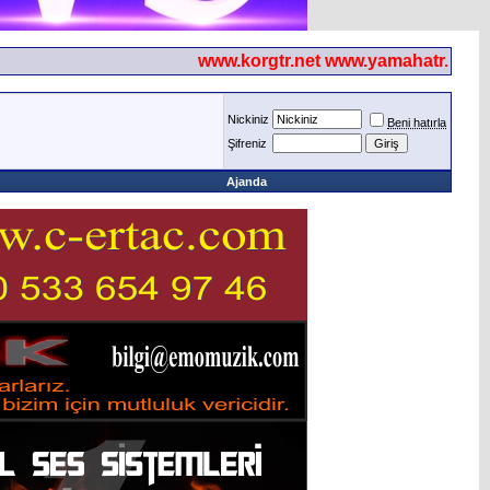
www.korgtr.net www.yamahatr.net
Nickiniz
Beni hatırla
Şifreniz
Ajanda