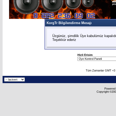
KorgTr Bilgilendirme Mesajı
Üzgünüz, şimdilik Üye kabulümüz kapalıdır
Teşekkür ederiz
Hizli Erisim
Tüm Zamanlar GMT +3 O
Powered b
Copyright ©2000