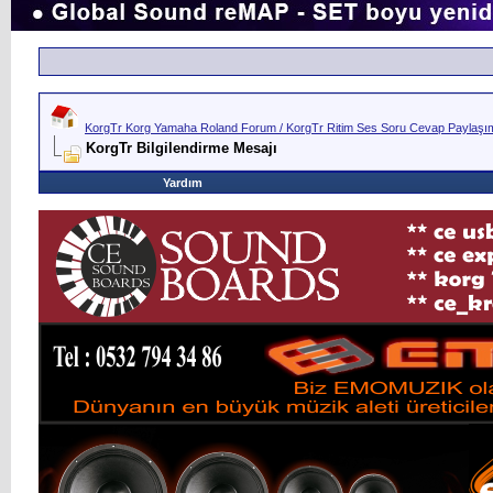
KorgTr Korg Yamaha Roland Forum / KorgTr Ritim Ses Soru Cevap Paylaşım 
KorgTr Bilgilendirme Mesajı
Yardım