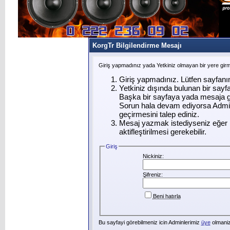
KorgTr Bilgilendirme Mesajı
Giriş yapmadınız yada Yetkiniz olmayan bir yere gir
Giriş yapmadınız. Lütfen sayfanı
Yetkiniz dışında bulunan bir say
Başka bir sayfaya yada mesaja g
Sorun hala devam ediyorsa Admin
geçirmesini talep ediniz.
Mesaj yazmak istediyseniz eğer ü
aktifleştirilmesi gerekebilir.
Giriş
Nickiniz:
Şifreniz:
Beni hatırla
Bu sayfayi görebilmeniz icin Adminlerimiz
üye
olmanizi