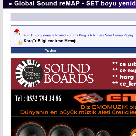
KorgTr Korg Yamaha Roland Forum / KorgTr Ritim Ses Soru Cevap Paylaşım 
KorgTr Bilgilendirme Mesajı
Yardım