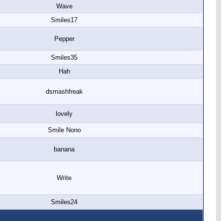
Wave
Smiles17
Pepper
Smiles35
Hah
dsmashfreak
lovely
Smile Nono
banana
Write
Smiles24