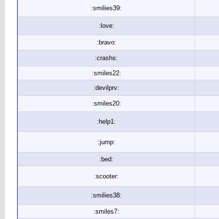
:smilies39:
:love:
:bravo:
:crashs:
:smiles22:
:devilprv:
:smiles20:
:help1:
:jump:
:bed:
:scooter:
:smilies38:
:smiles7: