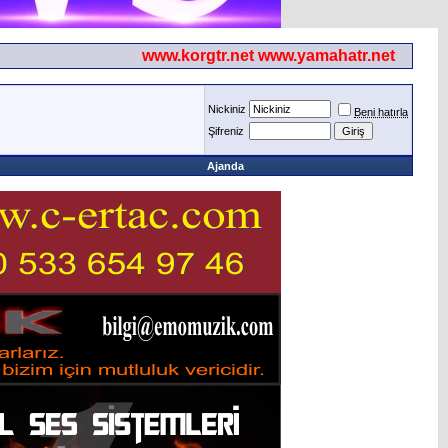
www.korgtr.net www.yamahatr.net
Nickiniz
Beni hatırla
Şifreniz
Ajanda