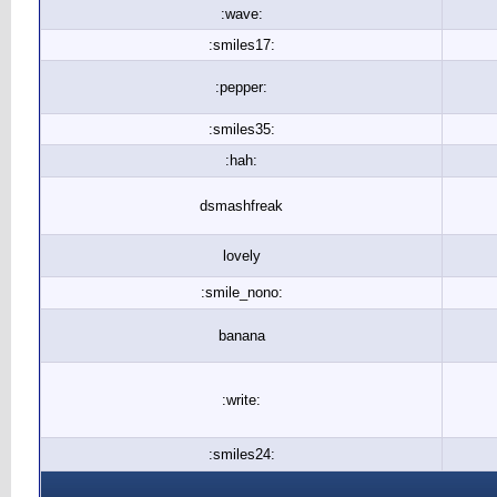
:wave:
:smiles17:
:pepper:
:smiles35:
:hah:
dsmashfreak
lovely
:smile_nono:
banana
:write:
:smiles24: