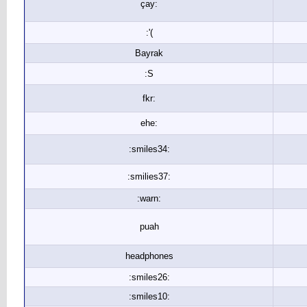
çay:
:'(
Bayrak
:S
fkr:
ehe:
:smiles34:
:smilies37:
:warn:
puah
headphones
:smiles26:
:smiles10: