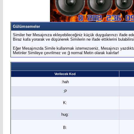
Gülümsemeler
Similer her Mesajınıza ekleyebileceğiniz küçük duygularınızı ifade edec
Biraz kafa yorarak ve düşünerek Similerin ne ifade ettiklerini bulabilirs
Eğer Mesajınızda Simile kullanmak istemezseniz, Mesajınızı yazdıktan
Metinler Simileye çevrilmez ve
;)
normal Metin olarak kalırlar!
Verilecek Kod
:hah
:P
K:
hug:
B: