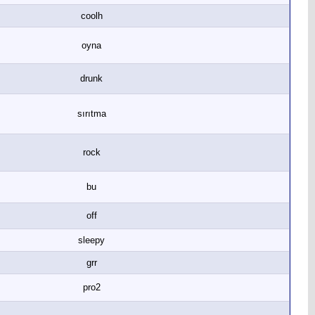
coolh
oyna
drunk
sırıtma
rock
bu
off
sleepy
grr
pro2