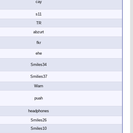
cay
s11
TR
abzurt
fkr
ehe
Smiles34
Smilies37
Warn
puah
headphones
Smiles26
Smiles10