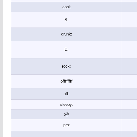
cool:
S:
drunk:
D:
rock:
offffffff
off:
sleepy:
:@
pro: