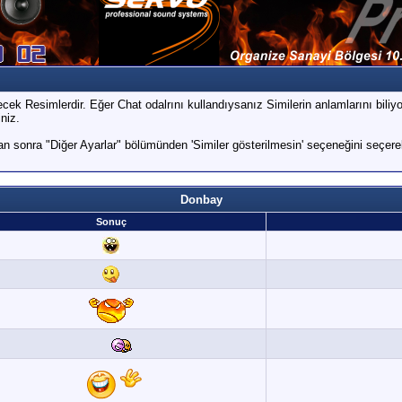
ek Resimlerdir. Eğer Chat odalrını kullandıysanız Similerin anlamlarını biliyor
iniz.
 sonra "Diğer Ayarlar" bölümünden 'Similer gösterilmesin' seçeneğini seçerek
Donbay
Sonuç