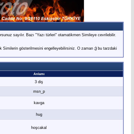
sunuz sayılır. Bazı "Yazı türleri" otamatikmen Simileye cevrilebilir.
 Similerin gösterilmesini engelleyebilirsiniz. O zaman
;)
bu tarzdaki
Anlamı
3 diş
msn_p
kavga
hug
hoşcakal