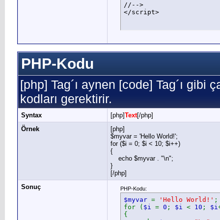
//-->

</script>
PHP-Kodu
[php] Tag´ı aynen [code] Tag´ı gibi ça
kodları gerektirir.
Syntax
[php]
Text
[/php]
Örnek
[php]
$myvar = 'Hello World!';
for ($
i = 0; $i < 10; $i++)
{
echo $myvar . "\n";
}
[/php]
Sonuç
PHP-Kodu:
$myvar
=
'Hello World!'
;
for (
$i
=
0
;
$i
<
10
;
$i
{