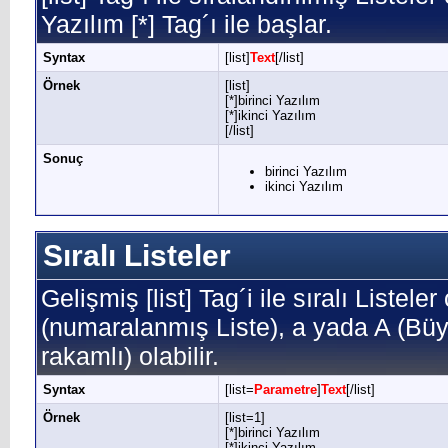
Yazılım [*] Tag´ı ile başlar.
Syntax
[list]
Text
[/list]
Örnek
[list]
[*]birinci Yazılım
[*]ikinci Yazılım
[/list]
Sonuç
birinci Yazılım
ikinci Yazılım
Sıralı Listeler
Gelişmiş [list] Tag´i ile sıralı Listele
(numaralanmış Liste), a yada A (Büyü
rakamlı) olabilir.
Syntax
[list=
Parametre
]
Text
[/list]
Örnek
[list=1]
[*]birinci Yazılım
[*]ikinci Yazılım