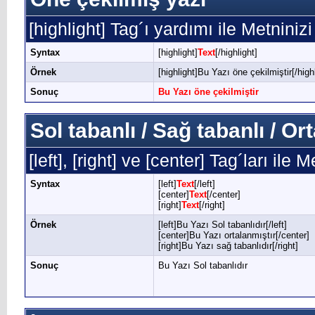
[highlight] Tag´ı yardımı ile Metninizi
Syntax
[highlight]
Text
[/highlight]
Örnek
[highlight]Bu Yazı öne çekilmiştir[/highl
Sonuç
Bu Yazı öne çekilmiştir
Sol tabanlı / Sağ tabanlı / O
[left], [right] ve [center] Tag´ları ile
Syntax
[left]
Text
[/left]
[center]
Text
[/center]
[right]
Text
[/right]
Örnek
[left]Bu Yazı Sol tabanlıdır[/left]
[center]Bu Yazı ortalanmıştır[/center]
[right]Bu Yazı sağ tabanlıdır[/right]
Sonuç
Bu Yazı Sol tabanlıdır