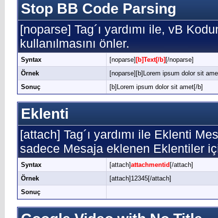
Stop BB Code Parsing
[noparse] Tag´ı yardımı ile, vB Kod
kullanılmasını önler.
Syntax
[noparse]
[b]Text[/b]
[/noparse]
Örnek
[noparse][b]Lorem ipsum dolor sit amet
Sonuç
[b]Lorem ipsum dolor sit amet[/b]
Eklenti
[attach] Tag´ı yardımı ile Eklenti Mesa
sadece Mesaja eklenen Eklentiler içi
Syntax
[attach]
attachmentid
[/attach]
Örnek
[attach]12345[/attach]
Sonuç