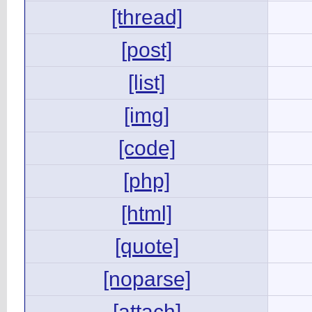
[thread]
[post]
[list]
[img]
[code]
[php]
[html]
[quote]
[noparse]
[attach]