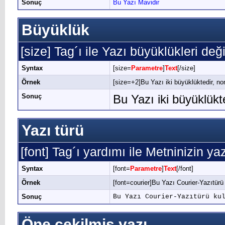
Sonuç
Bu Yazı Mavidir
Büyüklük
[size] Tag´ı ile Yazı büyüklükleri değişt
Syntax
[size=
Parametre
]
Text
[/size]
Örnek
[size=+2]Bu Yazı iki büyüklüktedir, no
Sonuç
Bu Yazı iki büyüklük
Yazı türü
[font] Tag´ı yardımı ile Metninizin yaz
Syntax
[font=
Parametre
]
Text
[/font]
Örnek
[font=courier]Bu Yazı Courier-Yazıtürü 
Sonuç
Bu Yazı Courier-Yazıtürü ku
Öne çekilmiş yazı