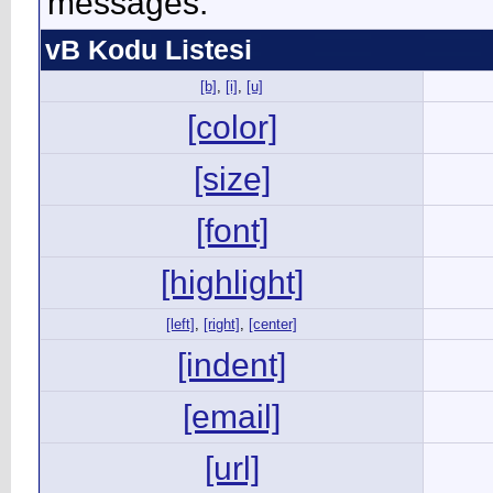
messages.
vB Kodu Listesi
[b]
,
[i]
,
[u]
[color]
[size]
[font]
[highlight]
[left]
,
[right]
,
[center]
[indent]
[email]
[url]