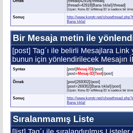
Örnek
[thread]42918[/thread]
[thread=42918]Bana tıkla![/thread]
(Uyarı: Konu İD´si/Mesaj İD´si sadece bir örnek
Sonuç
http://www.korgtr.net/showthread.php
Bana tıkla!
Bir Mesaja metin ile yönlend
[post] Tag´ı ile belirli Mesajlara Link
bunun için yönlendirilecek Mesajın 
Syntax
[post]
Mesaj-İD
[/post]
[post=
Mesaj-İD
]
Text
[/post]
Örnek
[post]269302[/post]
[post=269302]Bana tıkla![/post]
(Uyarı: Konu İD´si/Mesaj İD´si sadece bir örnek
Sonuç
http://www.korgtr.net/showthread.ph
Bana tıkla!
Sıralanmamış Liste
[list] Tag´ı ile sıralandırılmış Listele