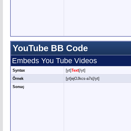
YouTube BB Code
Embeds You Tube Videos
Syntax
[yt]
Text
[/yt]
Örnek
[yt]ejOJkcs-a7s[/yt]
Sonuç