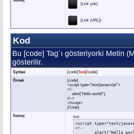
Sonuç
(Link yok)
(Link (URL))
Kod
Bu [code] Tag´ı gösteriyorki Metin 
gösterilir.
Syntax
[code]
Text
[/code]
Örnek
[code]
<script type="text/javascript">
<!--
alert("Hello world!");
//-->
</script>
[/code]
Sonuç
Kod:
<script type="text/javasc
<!--

	alert("Hello world!");
