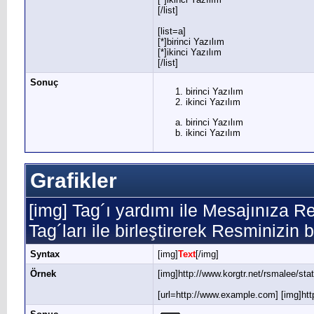
[/list]
[list=a]
[*]birinci Yazılım
[*]ikinci Yazılım
[/list]
Sonuç
birinci Yazılım
ikinci Yazılım
birinci Yazılım
ikinci Yazılım
Grafikler
[img] Tag´ı yardımı ile Mesajınıza R
Tag´ları ile birleştirerek Resminizin 
Syntax
[img]
Text
[/img]
Örnek
[img]http://www.korgtr.net/rsmalee/sta
[url=http://www.example.com] [img]http