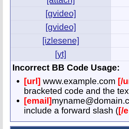
[gvideo]
[gvideo]
[izlesene]
[yt]
Incorrect BB Code Usage:
[url]
www.example.com
[/u
bracketed code and the text
[email]
myname@domain.
include a forward slash (
[/