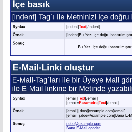
İçe basık
[indent] Tag´ı ile Metninizi içe doğru 
Syntax
[indent]
Text
[/indent]
Örnek
[indent]Bu Yazı içe doğru bastırılmıştır
Sonuç
Bu Yazı içe doğru bastırılmıştır
E-Mail-Linki oluştur
E-Mail-Tag´ları ile bir Üyeye Mail gö
ile E-Mail linkine bir Metinde yazabili
Syntax
[email]
Text
[/email]
[email=
Parametre
]
Text
[/email]
Örnek
[email]j.doe@example.com[/email]
[email=j.doe@example.com]Bana E-Mai
Sonuç
j.doe@example.com
Bana E-Mail gönder