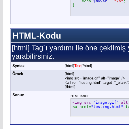
echo
$myvar
.
"\n"
;
}
HTML-Kodu
[html] Tag´ı yardımı ile öne çekilmi
yarabilirsiniz.
Syntax
[html]
Text
[/html]
Örnek
[html]
<img src="image.gif" alt="image" />
<a href="testing.html" target="_blank
[/html]
Sonuç
HTML-Kodu:
<img src=
"image.gif"
 alt
<a href=
"testing.html"
 t