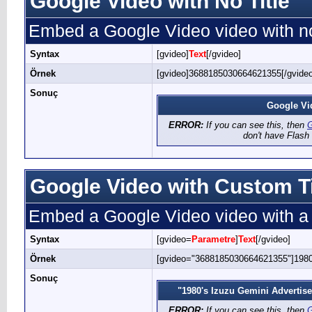
Google Video with No Title
Embed a Google Video video with no
Syntax
[gvideo]
Text
[/gvideo]
Örnek
[gvideo]3688185030664621355[/gvideo
Sonuç
Google Vi
ERROR:
If you can see this, then
G
don't have Flash 
Google Video with Custom Ti
Embed a Google Video video with a c
Syntax
[gvideo=
Parametre
]
Text
[/gvideo]
Örnek
[gvideo="3688185030664621355"]1980'
Sonuç
"1980's Izuzu Gemini Advertis
ERROR:
If you can see this, then
G