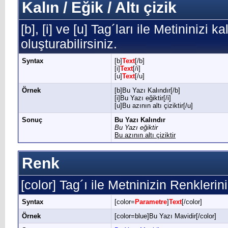
Kalın / Eğik / Altı çizik
[b], [i] ve [u] Tag´ları ile Metininizi k
oluşturabilirsiniz.
Syntax
[b]
Text
[/b]
[i]
Text
[/i]
[u]
Text
[/u]
Örnek
[b]Bu Yazı Kalındır[/b]
[i]Bu Yazı eğiktir[/i]
[u]Bu azının altı çiziktir[/u]
Sonuç
Bu Yazı Kalındır
Bu Yazı eğiktir
Bu azının altı çiziktir
Renk
[color] Tag´ı ile Metninizin Renklerini 
Syntax
[color=
Parametre
]
Text
[/color]
Örnek
[color=blue]Bu Yazı Mavidir[/color]