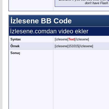
don't have Flash 
İzlesene BB Code
İzlesene.comdan video ekler
Syntax
[izlesene]
Text
[/izlesene]
Örnek
[izlesene]151015[/izlesene]
Sonuç