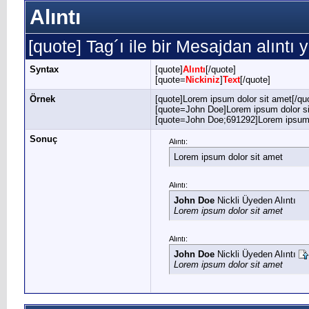
Alıntı
[quote] Tag´ı ile bir Mesajdan alıntı y
Syntax
[quote]
Alıntı
[/quote]
[quote=
Nickiniz
]
Text
[/quote]
Örnek
[quote]Lorem ipsum dolor sit amet[/qu
[quote=John Doe]Lorem ipsum dolor si
[quote=John Doe;691292]Lorem ipsum d
Sonuç
Alıntı:
Lorem ipsum dolor sit amet
Alıntı:
John Doe
Nickli Üyeden Alıntı
Lorem ipsum dolor sit amet
Alıntı:
John Doe
Nickli Üyeden Alıntı
Lorem ipsum dolor sit amet