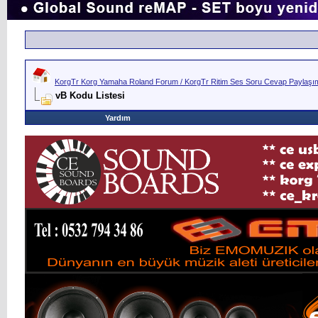
KorgTr Korg Yamaha Roland Forum / KorgTr Ritim Ses Soru Cevap Paylaşım 
vB Kodu Listesi
Yardım