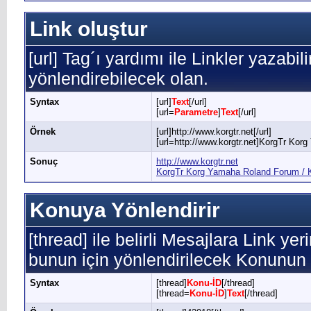
Link oluştur
[url] Tag´ı yardımı ile Linkler yazabil
yönlendirebilecek olan.
Syntax
[url]
Text
[/url]
[url=
Parametre
]
Text
[/url]
Örnek
[url]http://www.korgtr.net[/url]
[url=http://www.korgtr.net]KorgTr Kor
Sonuç
http://www.korgtr.net
KorgTr Korg Yamaha Roland Forum / K
Konuya Yönlendirir
[thread] ile belirli Mesajlara Link yer
bunun için yönlendirilecek Konunun 
Syntax
[thread]
Konu-İD
[/thread]
[thread=
Konu-İD
]
Text
[/thread]