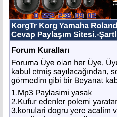
KorgTr Korg Yamaha Roland 
Cevap Paylaşım Sitesi.-Şartl
Forum Kuralları
Foruma Üye olan her Üye, Üye
kabul etmiş sayılacağından, 
görmedim gibi bir Beyanat kab
1.Mp3 Paylasimi yasak
2.Kufur edenler polemi yarata
3.konulari dogru yere acalim v