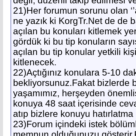
değil, düzenli takip edilmesi 
21)Her forumun sorunu olan ‘
ne yazık ki KorgTr.Net de de ba
açılan bu konuları kitlemek yer
gördük ki bu tip konuların say
açılan bu tip konular yetkili k
kitlenecek.
22)Açtığınız konulara 5-10 da
bekliyorsunuz.Fakat bizlerde b
yaşamımız, herşeyden önemlis
konuya 48 saat içerisinde ceva
atıp bizlere konuyu hatırlatma
23)Forum içindeki istek bölüm
memnun olduğunuzu gösterir.Fak