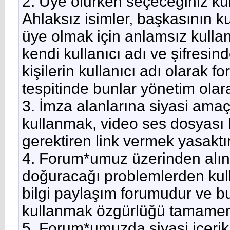
2. Üye olurken seçeceğiniz kull
Ahlaksız isimler, başkasının kul
üye olmak için anlamsız kullan
kendi kullanıcı adı ve şifresind
kişilerin kullanıcı adı olarak 
tespitinde bunlar yönetim olar
3. İmza alanlarına siyasi ama
kullanmak, video ses dosyası
gerektiren link vermek yasaktır
4. Forum*umuz üzerinden alın
doğuracağı problemlerden kull
bilgi paylaşım forumudur ve bu
kullanmak özgürlüğü tamamen k
5. Forum*umuzda siyasi içerikli