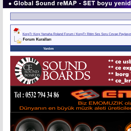
KorgTr Korg Yamaha Roland Forum / KorgTr Ritim Ses Soru Cevap Paylaşım 
Forum Kuralları
Yardım