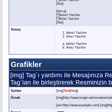
[/list]
[list=a]
[*]birinci Yazılım
[*]ikinci Yazılım
[/list]
Sonuç
birinci Yazılım
ikinci Yazılım
birinci Yazılım
ikinci Yazılım
Grafikler
[img] Tag´ı yardımı ile Mesajınıza R
Tag´ları ile birleştirerek Resminizin 
Syntax
[img]
Text
[/img]
Örnek
[img]http://www.korgtr.net/rsmalee/sta
[url=http://www.example.com] [img]http