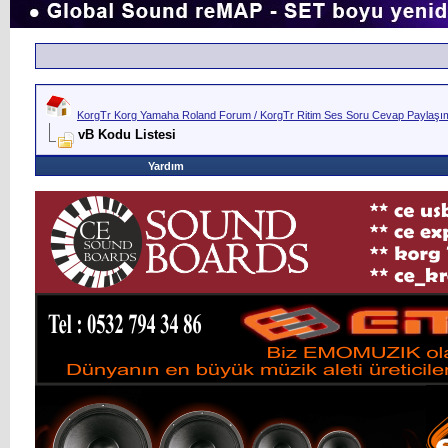
KorgTr Korg Yamaha Roland Forum / KorgTr Ritim Ses Soru Cevap Paylaşım 
vB Kodu Listesi
Yardım