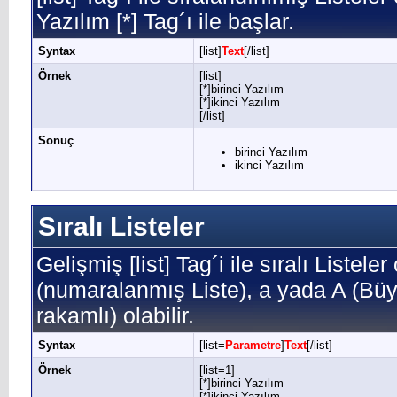
Yazılım [*] Tag´ı ile başlar.
Syntax
[list]
Text
[/list]
Örnek
[list]
[*]birinci Yazılım
[*]ikinci Yazılım
[/list]
Sonuç
birinci Yazılım
ikinci Yazılım
Sıralı Listeler
Gelişmiş [list] Tag´i ile sıralı Listele
(numaralanmış Liste), a yada A (Büyü
rakamlı) olabilir.
Syntax
[list=
Parametre
]
Text
[/list]
Örnek
[list=1]
[*]birinci Yazılım
[*]ikinci Yazılım