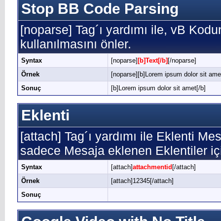
Stop BB Code Parsing
[noparse] Tag´ı yardımı ile, vB Kod
kullanılmasını önler.
Syntax
[noparse]
[b]Text[/b]
[/noparse]
Örnek
[noparse][b]Lorem ipsum dolor sit amet
Sonuç
[b]Lorem ipsum dolor sit amet[/b]
Eklenti
[attach] Tag´ı yardımı ile Eklenti Mesa
sadece Mesaja eklenen Eklentiler içi
Syntax
[attach]
attachmentid
[/attach]
Örnek
[attach]12345[/attach]
Sonuç