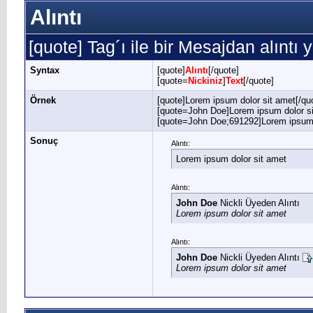
Alıntı
[quote] Tag´ı ile bir Mesajdan alıntı y
Syntax
[quote]
Alıntı
[/quote]
[quote=
Nickiniz
]
Text
[/quote]
Örnek
[quote]Lorem ipsum dolor sit amet[/qu
[quote=John Doe]Lorem ipsum dolor si
[quote=John Doe;691292]Lorem ipsum d
Sonuç
Alıntı:
Lorem ipsum dolor sit amet
Alıntı:
John Doe
Nickli Üyeden Alıntı
Lorem ipsum dolor sit amet
Alıntı:
John Doe
Nickli Üyeden Alıntı
Lorem ipsum dolor sit amet