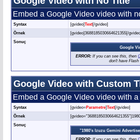
Google Video with No Title
Embed a Google Video video with no
Syntax
[gvideo]
Text
[/gvideo]
Örnek
[gvideo]3688185030664621355[/gvideo
Sonuç
Google Vi
ERROR:
If you can see this, then
G
don't have Flash 
Google Video with Custom Ti
Embed a Google Video video with a c
Syntax
[gvideo=
Parametre
]
Text
[/gvideo]
Örnek
[gvideo="3688185030664621355"]1980'
Sonuç
"1980's Izuzu Gemini Advertis
ERROR:
If you can see this, then
G