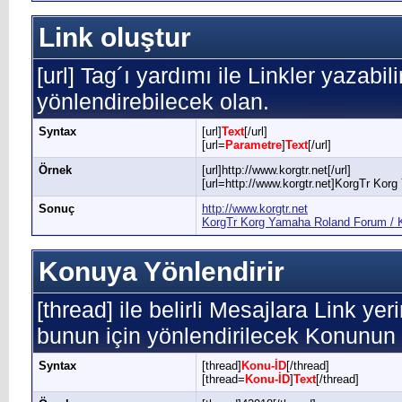
Link oluştur
[url] Tag´ı yardımı ile Linkler yazabil
yönlendirebilecek olan.
Syntax
[url]
Text
[/url]
[url=
Parametre
]
Text
[/url]
Örnek
[url]http://www.korgtr.net[/url]
[url=http://www.korgtr.net]KorgTr Kor
Sonuç
http://www.korgtr.net
KorgTr Korg Yamaha Roland Forum / K
Konuya Yönlendirir
[thread] ile belirli Mesajlara Link yer
bunun için yönlendirilecek Konunun 
Syntax
[thread]
Konu-İD
[/thread]
[thread=
Konu-İD
]
Text
[/thread]