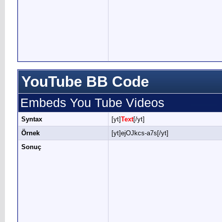
YouTube BB Code
Embeds You Tube Videos
Syntax
[yt]
Text
[/yt]
Örnek
[yt]ejOJkcs-a7s[/yt]
Sonuç