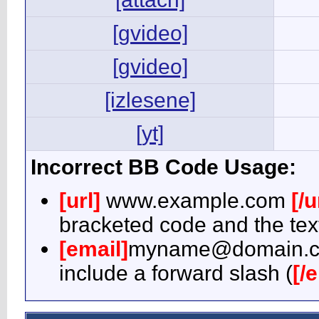
[gvideo]
[gvideo]
[izlesene]
[yt]
Incorrect BB Code Usage:
[url]
www.example.com
[/u
bracketed code and the text
[email]
myname@domain.
include a forward slash (
[/