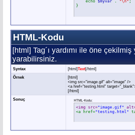
echo
$myvar
.
"\n"
;
}
HTML-Kodu
[html] Tag´ı yardımı ile öne çekilmi
yarabilirsiniz.
Syntax
[html]
Text
[/html]
Örnek
[html]
<img src="image.gif" alt="image" />
<a href="testing.html" target="_blank
[/html]
Sonuç
HTML-Kodu:
<img src=
"image.gif"
 alt
<a href=
"testing.html"
 t