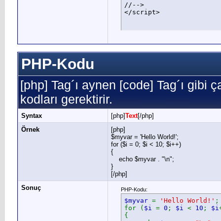
//-->

</script>
PHP-Kodu
[php] Tag´ı aynen [code] Tag´ı gibi ça
kodları gerektirir.
Syntax
[php]
Text
[/php]
Örnek
[php]
$myvar = 'Hello World!';
for ($
i = 0; $i < 10; $i++)
{
echo $myvar . "\n";
}
[/php]
Sonuç
PHP-Kodu:
$myvar
=
'Hello World!'
;
for (
$i
=
0
;
$i
<
10
;
$i
{