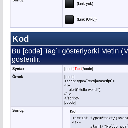
Sonuç
(Link yok)
(Link (URL))
Kod
Bu [code] Tag´ı gösteriyorki Metin 
gösterilir.
Syntax
[code]
Text
[/code]
Örnek
[code]
<script type="text/javascript">
<!--
alert("Hello world!");
//-->
</script>
[/code]
Sonuç
Kod:
<script type="text/javasc
<!--

	alert("Hello world!");
