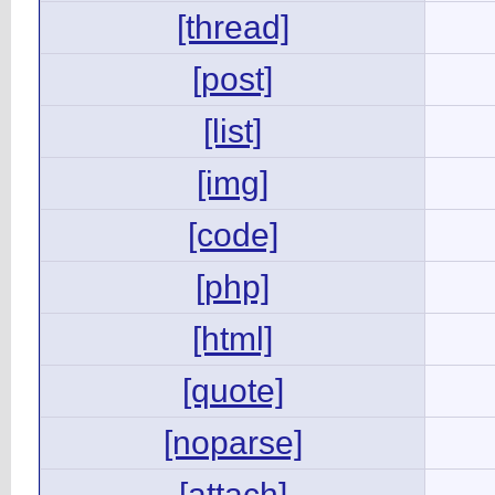
[thread]
[post]
[list]
[img]
[code]
[php]
[html]
[quote]
[noparse]
[attach]