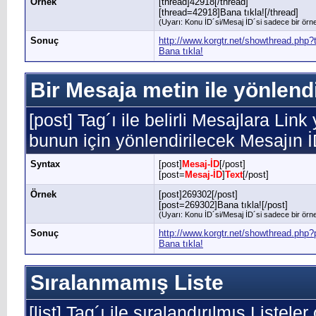
Örnek
[thread]42918[/thread]
[thread=42918]Bana tıkla![/thread]
(Uyarı: Konu İD´si/Mesaj İD´si sadece bir örnek
Sonuç
http://www.korgtr.net/showthread.php
Bana tıkla!
Bir Mesaja metin ile yönlend
[post] Tag´ı ile belirli Mesajlara Link
bunun için yönlendirilecek Mesajın 
Syntax
[post]
Mesaj-İD
[/post]
[post=
Mesaj-İD
]
Text
[/post]
Örnek
[post]269302[/post]
[post=269302]Bana tıkla![/post]
(Uyarı: Konu İD´si/Mesaj İD´si sadece bir örnek
Sonuç
http://www.korgtr.net/showthread.ph
Bana tıkla!
Sıralanmamış Liste
[list] Tag´ı ile sıralandırılmış Listele