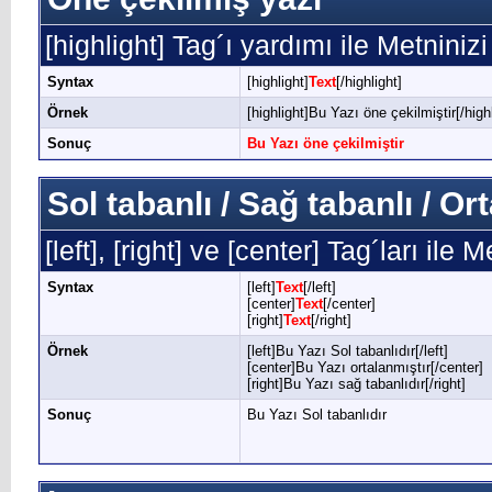
[highlight] Tag´ı yardımı ile Metninizi
Syntax
[highlight]
Text
[/highlight]
Örnek
[highlight]Bu Yazı öne çekilmiştir[/highl
Sonuç
Bu Yazı öne çekilmiştir
Sol tabanlı / Sağ tabanlı / O
[left], [right] ve [center] Tag´ları ile
Syntax
[left]
Text
[/left]
[center]
Text
[/center]
[right]
Text
[/right]
Örnek
[left]Bu Yazı Sol tabanlıdır[/left]
[center]Bu Yazı ortalanmıştır[/center]
[right]Bu Yazı sağ tabanlıdır[/right]
Sonuç
Bu Yazı Sol tabanlıdır