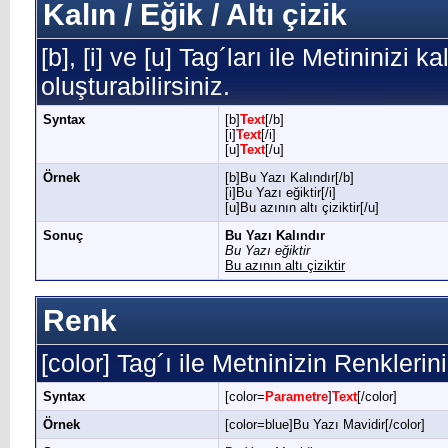
Kalın / Eğik / Altı çizik
[b], [i] ve [u] Tag´ları ile Metininizi k
oluşturabilirsiniz.
Syntax
[b]
Text
[/b]
[i]
Text
[/i]
[u]
Text
[/u]
Örnek
[b]Bu Yazı Kalındır[/b]
[i]Bu Yazı eğiktir[/i]
[u]Bu azının altı çiziktir[/u]
Sonuç
Bu Yazı Kalındır
Bu Yazı eğiktir
Bu azının altı çiziktir
Renk
[color] Tag´ı ile Metninizin Renklerini 
Syntax
[color=
Parametre
]
Text
[/color]
Örnek
[color=blue]Bu Yazı Mavidir[/color]