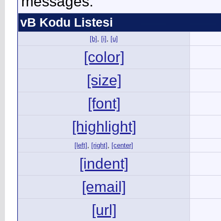
messages.
vB Kodu Listesi
[b]
,
[i]
,
[u]
[color]
[size]
[font]
[highlight]
[left]
,
[right]
,
[center]
[indent]
[email]
[url]