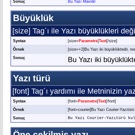
Sonuç
Bu Yazı Mavidir
Büyüklük
[size] Tag´ı ile Yazı büyüklükleri değişt
Syntax
[size=
Parametre
]
Text
[/size]
Örnek
[size=+2]Bu Yazı iki büyüklüktedir, no
Sonuç
Bu Yazı iki büyüklük
Yazı türü
[font] Tag´ı yardımı ile Metninizin yaz
Syntax
[font=
Parametre
]
Text
[/font]
Örnek
[font=courier]Bu Yazı Courier-Yazıtürü 
Sonuç
Bu Yazı Courier-Yazıtürü ku
Öne çekilmiş yazı