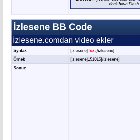
don't have Flash 
İzlesene BB Code
İzlesene.comdan video ekler
Syntax
[izlesene]
Text
[/izlesene]
Örnek
[izlesene]151015[/izlesene]
Sonuç