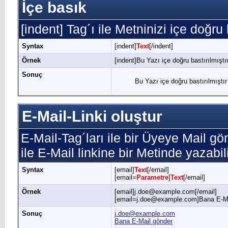
İçe basık
[indent] Tag´ı ile Metninizi içe doğru 
Syntax
[indent]
Text
[/indent]
Örnek
[indent]Bu Yazı içe doğru bastırılmıştır
Sonuç
Bu Yazı içe doğru bastırılmıştır
E-Mail-Linki oluştur
E-Mail-Tag´ları ile bir Üyeye Mail gö
ile E-Mail linkine bir Metinde yazabili
Syntax
[email]
Text
[/email]
[email=
Parametre
]
Text
[/email]
Örnek
[email]j.doe@example.com[/email]
[email=j.doe@example.com]Bana E-Mai
Sonuç
j.doe@example.com
Bana E-Mail gönder