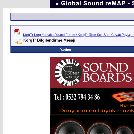
KorgTr Korg Yamaha Roland Forum / KorgTr Ritim Ses Soru Cevap Paylaşım 
KorgTr Bilgilendirme Mesajı
Yardım