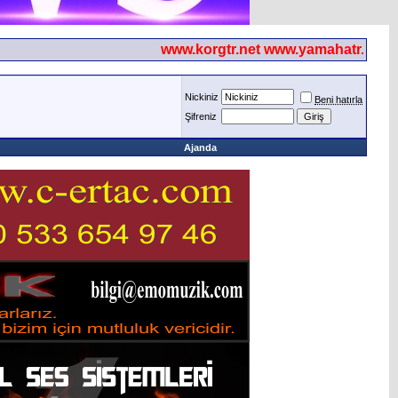
www.korgtr.net www.yamahatr.net
Nickiniz
Beni hatırla
Şifreniz
Ajanda