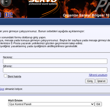
ir yere girmeye çalışıyorsunuz. Bunun sebebleri aşağıda açıklanmıştır:
n sonundaki formu doldurup giriş yapın.
faya, mesaja yada konuya girmeye çalışıyorsunuz. Başka bir sayfaya yada mesaja girmeyi de
erimize E-Posta yazarak yetkilerinizi gözden geçirmesini talep ediniz.
liğiniz yasaklanmış yada üyeliğinizin aktifleştirilmesi gerekebilir.
Nickiniz:
Şifreniz:
Şifremi unuttum
Beni hatırla
üye
olmanizi istiyor.
Hizli Erisim