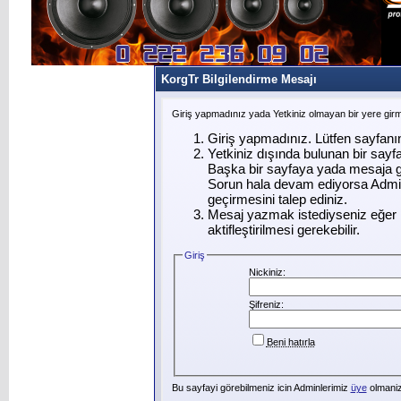
KorgTr Bilgilendirme Mesajı
Giriş yapmadınız yada Yetkiniz olmayan bir yere gir
Giriş yapmadınız. Lütfen sayfanı
Yetkiniz dışında bulunan bir say
Başka bir sayfaya yada mesaja g
Sorun hala devam ediyorsa Admin
geçirmesini talep ediniz.
Mesaj yazmak istediyseniz eğer ü
aktifleştirilmesi gerekebilir.
Giriş
Nickiniz:
Şifreniz:
Beni hatırla
Bu sayfayi görebilmeniz icin Adminlerimiz
üye
olmanizi