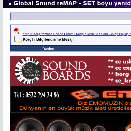
KorgTr Korg Yamaha Roland Forum / KorgTr Ritim Ses Soru Cevap Paylaşım 
KorgTr Bilgilendirme Mesajı
Yardım