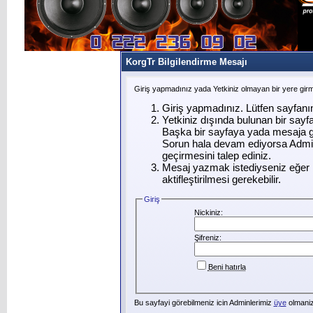
KorgTr Bilgilendirme Mesajı
Giriş yapmadınız yada Yetkiniz olmayan bir yere gir
Giriş yapmadınız. Lütfen sayfanı
Yetkiniz dışında bulunan bir say
Başka bir sayfaya yada mesaja g
Sorun hala devam ediyorsa Admin
geçirmesini talep ediniz.
Mesaj yazmak istediyseniz eğer ü
aktifleştirilmesi gerekebilir.
Giriş
Nickiniz:
Şifreniz:
Beni hatırla
Bu sayfayi görebilmeniz icin Adminlerimiz
üye
olmanizi