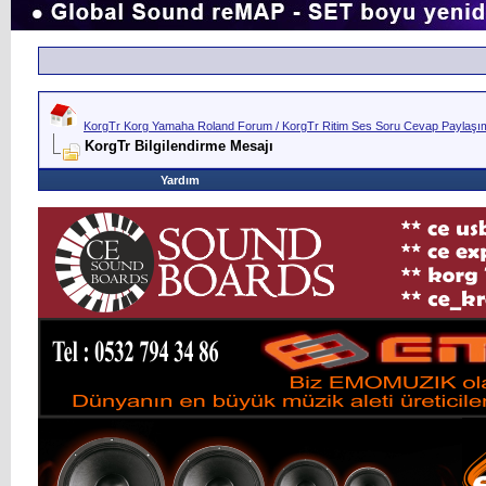
KorgTr Korg Yamaha Roland Forum / KorgTr Ritim Ses Soru Cevap Paylaşım 
KorgTr Bilgilendirme Mesajı
Yardım