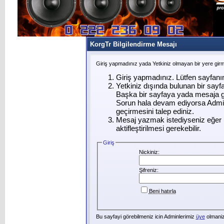
KorgTr Bilgilendirme Mesajı
Giriş yapmadınız yada Yetkiniz olmayan bir yere gir
Giriş yapmadınız. Lütfen sayfanı
Yetkiniz dışında bulunan bir say
Başka bir sayfaya yada mesaja g
Sorun hala devam ediyorsa Admin
geçirmesini talep ediniz.
Mesaj yazmak istediyseniz eğer ü
aktifleştirilmesi gerekebilir.
Giriş
Nickiniz:
Şifreniz:
Beni hatırla
Bu sayfayi görebilmeniz icin Adminlerimiz
üye
olmanizi