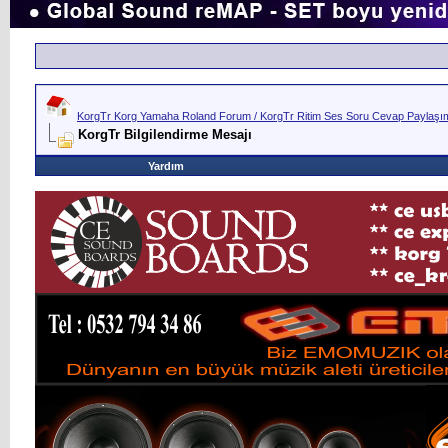
KorgTr Korg Yamaha Roland Forum / KorgTr Ritim Ses Soru Cevap Paylaşım 
KorgTr Bilgilendirme Mesajı
Yardım