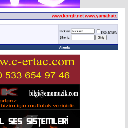
www.korgtr.net www.yamahatr.net
Nickiniz
Beni hatırla
Şifreniz
Ajanda