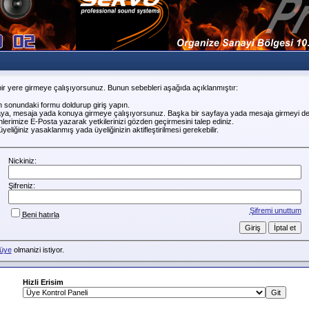
ir yere girmeye çalışıyorsunuz. Bunun sebebleri aşağıda açıklanmıştır:
n sonundaki formu doldurup giriş yapın.
faya, mesaja yada konuya girmeye çalışıyorsunuz. Başka bir sayfaya yada mesaja girmeyi de
erimize E-Posta yazarak yetkilerinizi gözden geçirmesini talep ediniz.
liğiniz yasaklanmış yada üyeliğinizin aktifleştirilmesi gerekebilir.
Nickiniz:
Şifreniz:
Şifremi unuttum
Beni hatırla
üye
olmanizi istiyor.
Hizli Erisim