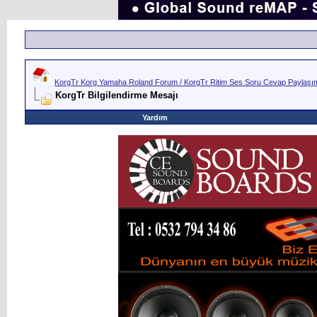
KorgTr Korg Yamaha Roland Forum / KorgTr Ritim Ses Soru Cevap Paylaşım 
KorgTr Bilgilendirme Mesajı
Yardım