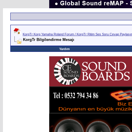
KorgTr Korg Yamaha Roland Forum / KorgTr Ritim Ses Soru Cevap Paylaşım 
KorgTr Bilgilendirme Mesajı
Yardım