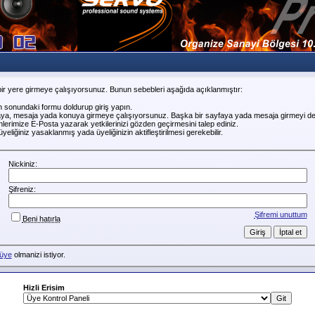
ir yere girmeye çalışıyorsunuz. Bunun sebebleri aşağıda açıklanmıştır:
n sonundaki formu doldurup giriş yapın.
faya, mesaja yada konuya girmeye çalışıyorsunuz. Başka bir sayfaya yada mesaja girmeyi de
erimize E-Posta yazarak yetkilerinizi gözden geçirmesini talep ediniz.
liğiniz yasaklanmış yada üyeliğinizin aktifleştirilmesi gerekebilir.
Nickiniz:
Şifreniz:
Şifremi unuttum
Beni hatırla
üye
olmanizi istiyor.
Hizli Erisim