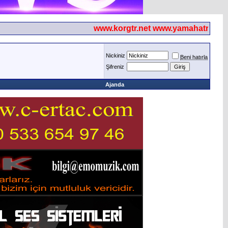
www.korgtr.net www.yamahatr.net
Nickiniz
Beni hatırla
Şifreniz
Ajanda