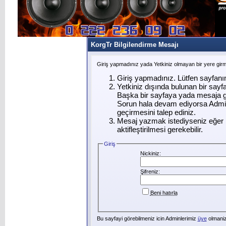
KorgTr Bilgilendirme Mesajı
Giriş yapmadınız yada Yetkiniz olmayan bir yere gir
Giriş yapmadınız. Lütfen sayfanı
Yetkiniz dışında bulunan bir say
Başka bir sayfaya yada mesaja g
Sorun hala devam ediyorsa Admin
geçirmesini talep ediniz.
Mesaj yazmak istediyseniz eğer ü
aktifleştirilmesi gerekebilir.
Giriş
Nickiniz:
Şifreniz:
Beni hatırla
Bu sayfayi görebilmeniz icin Adminlerimiz
üye
olmanizi