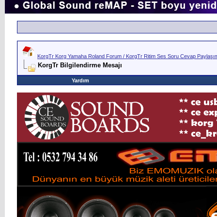
KorgTr Korg Yamaha Roland Forum / KorgTr Ritim Ses Soru Cevap Paylaşım 
KorgTr Bilgilendirme Mesajı
Yardım