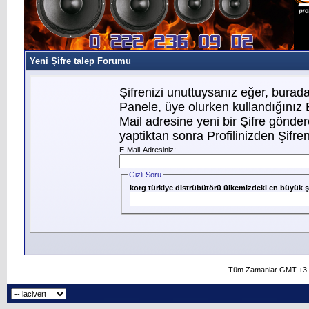
Yeni Şifre talep Forumu
Şifrenizi unuttuysanız eğer, buradan
Panele, üye olurken kullandığınız
Mail adresine yeni bir Şifre gönder
yaptiktan sonra Profilinizden Şifreni
E-Mail-Adresiniz:
Gizli Soru
korg türkiye distrübütörü ülkemizdeki en büyük şe
Tüm Zamanlar GMT +3 O