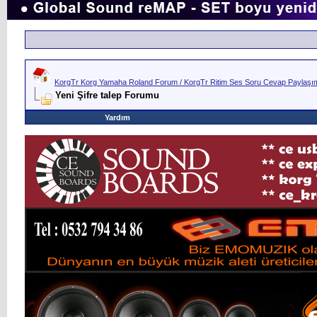
KorgTr Korg Yamaha Roland Forum / KorgTr Ritim Ses Soru Cevap Paylaşım 
Yeni Şifre talep Forumu
Yardım