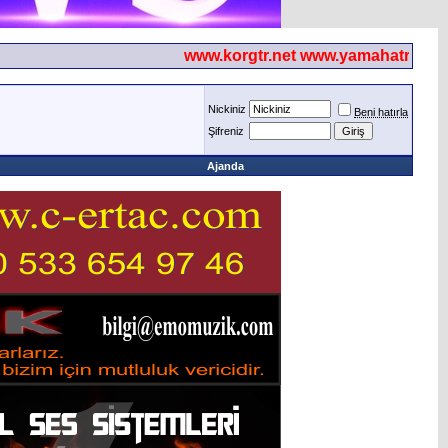
www.korgtr.net www.yamahatr.net
Nickiniz
Beni hatırla
Şifreniz
Ajanda