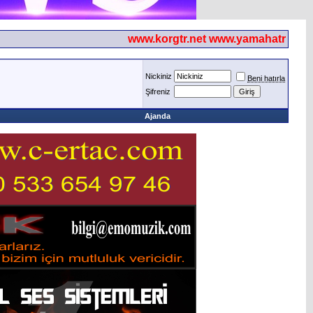
www.korgtr.net www.yamahatr.net
Nickiniz
Beni hatırla
Şifreniz
Ajanda