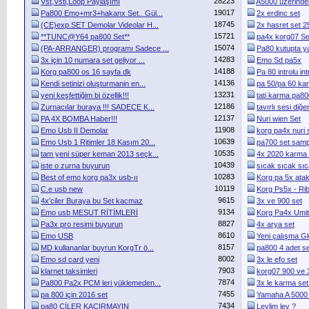
28223
Vst,Vsti,Loop Paylaşımı
A5000 üzerindeki
19017
Pa800 Emo+mr3+hakanx Set.. Gül...
2x erdinc set
18745
(CE)exp.SET Demolar Videolar H...
2x hasret set 
15721
**TUNC@Y64 pa800 Set**
pa4x korg07 Se
15074
(PA-ARRANGER) programı Sadece ...
Pa80 kutupta yaz
14283
3x için 10 numara set geliyor ...
Emo Sd pa5x
14188
Korg pa800 os 16 sayfa dk
Pa 80 introlu in
14136
Kendi setinizi oluşturmanin en...
pa 50/pa 60 kar
13231
yeni keşfettiğim bi özellik!!!
tati karma pa80
12186
Zurnacılar buraya !!! SADECE K...
tavırlı sesi diğe
12137
PA 4X BOMBA Haber!!!
Nuri wien Set
11908
Emo Usb II Demolar
korg pa4x nuri 
10639
Emo Usb 1 Ritimler 18 Kasım 20...
pa700 set samp
10535
tam yeni süper keman 2013 seçk...
4x 2020 karma 
10439
iste o zurna buyurun
sıcak sıcak sıc
10283
Best of emo korg pa3x usb-ıı
Korg pa 5x ata
10119
C.e usb new
Korg Ps5x - Ri
9615
4x'ciler Buraya bu Set kacmaz
3x ve 900 set
9134
Emo usb MESUT RİTİMLERİ
Korg Pa4x Umit
8827
Pa3x pro resimi buyurun
4x arya set
8610
Emo USB
Yeni çalışma Gk
8157
MD kullananlar buyrun KorgTr ö...
pa800 4 adet se
8002
Emo sd card yeni
3x le efo set
7903
klarnet taksimleri
korg07 900 ve 3x
7874
Pa800 Pa2x PCM leri yüklemeden...
3x le karma set 
7455
pa 800 için 2016 set
Yamaha A 5000
7434
pa80 CİLER KAÇIRMAYIN
Leylim ley ?