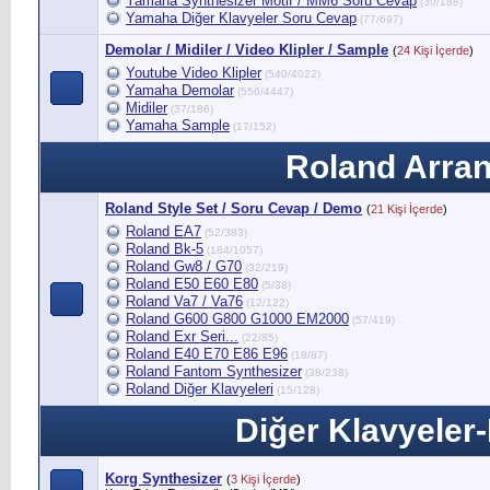
Yamaha Synthesizer Motif / MM6 Soru Cevap
(30/188)
Yamaha Diğer Klavyeler Soru Cevap
(77/697)
Demolar / Midiler / Video Klipler / Sample
(
24 Kişi İçerde
)
Youtube Video Klipler
(540/4022)
Yamaha Demolar
(556/4447)
Midiler
(37/186)
Yamaha Sample
(17/152)
Roland Arran
Roland Style Set / Soru Cevap / Demo
(
21 Kişi İçerde
)
Roland EA7
(52/383)
Roland Bk-5
(184/1057)
Roland Gw8 / G70
(32/219)
Roland E50 E60 E80
(5/38)
Roland Va7 / Va76
(12/122)
Roland G600 G800 G1000 EM2000
(57/419)
Roland Exr Seri...
(22/85)
Roland E40 E70 E86 E96
(18/87)
Roland Fantom Synthesizer
(38/238)
Roland Diğer Klavyeleri
(15/128)
Diğer Klavyeler
Korg Synthesizer
(
3 Kişi İçerde
)