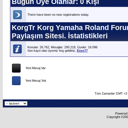
Bugün Üye Olanlar: 0 Kişi
There have been no new registrations today.
KorgTr Korg Yamaha Roland Forum
Paylaşım Sitesi. İstatistikleri
Konular: 26.762, Mesajlar: 290.218, Üyeler: 16.096
Son kayıt olan üyemiz hoş geldiniz,
Enes77
Yeni Mesaj Var
Yeni Mesaj Yok
Tüm Zamanlar GMT +3 O
Powered b
Copyright ©2000