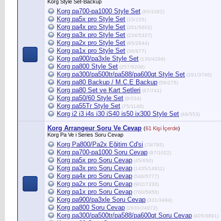
Korg Style Set-Backup
Korg pa700-pa1000 Style Set
(60/1082)
Korg pa5x pro Style Set
(15/155)
Korg pa4x pro Style Set
(261/5602)
Korg pa3x pro Style Set
(234/5327)
Korg pa2x pro Style Set
(65/2644)
Korg pa1x pro Style Set
(36/677)
Korg pa900/pa3xle Style Set
(130/4294)
Korg pa800 Style Set
(257/9208)
Korg pa300/pa500tr/pa588/pa600qt Style Set
(291/3746)
Korg pa80 Backup / M.C.E Backup
(56/275)
Korg pa80 Set ve Kart Setleri
(67/741)
Korg pa50/60 Style Set
(9/334)
Korg pa55Tr Style Set
(75/1148)
Korg i2 i3 i4s i30 iS40 is50 ix300 Style Set
(49/553)
Korg Arrangeur Soru Ve Cevap
(
61 Kişi İçerde
)
Korg Pa Ve i Series Soru Cevap
Korg Pa800/Pa2x Eğitim Cd'si
(79/785)
Korg pa700-pa1000 Soru Cevap
(97/1022)
Korg pa5x pro Soru Cevap
(45/650)
Korg pa3x pro Soru Cevap
(1435/14811)
Korg pa4x pro Soru Cevap
(546/5777)
Korg pa2x pro Soru Cevap
(902/7330)
Korg pa1x pro Soru Cevap
(760/5956)
Korg pa900/pa3xle Soru Cevap
(331/3494)
Korg pa800 Soru Cevap
(2830/24872)
Korg pa300/pa500tr/pa588/pa600qt Soru Cevap
(405/3891)