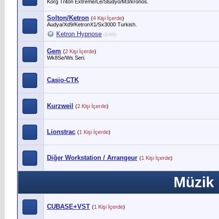
Korg Triton Extreme/Le/Studyo/M3/kronos.
Solton/Ketron
(
4 Kişi İçerde
)
Audya/Xd9/KetronX1/Sx3000 Turkish.
Ketron Hypnose
(3/98)
Gem
(
2 Kişi İçerde
)
Wk8Se/Ws Seri.
Casio-CTK
Kurzweil
(
2 Kişi İçerde
)
Lionstrac
(
1 Kişi İçerde
)
Diğer Workstation / Arrangeur
(
1 Kişi İçerde
)
Müzik 
CUBASE+VST
(
1 Kişi İçerde
)