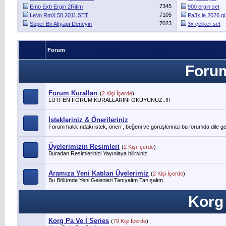
7345
Emo Exb Ergin 2Ritim
900 ergin set
7105
LeVo RmX 58 2011.SET
Pa3x le 2026 gü
7023
Süper Bir Altyapı Deneyin
3x çeliker set
Forum
Foru
Forum Kuralları
(
2 Kişi İçerde
)
LÜTFEN FORUM KURALLARINI OKUYUNUZ..!!!
İstekleriniz & Önerileriniz
Forum hakkındaki istek, öneri , beğeni ve görüşlerinizi bu forumda dile geti
Üyelerimizin Resimleri
(
2 Kişi İçerde
)
Buradan Resimlerinizi Yayınlaya bilirsiniz.
Aramıza Yeni Katılan Üyelerimiz
(
2 Kişi İçerde
)
Bu Bölümde Yeni Gelenleri Tanıyalım Tanışalım.
Korg
Korg Pa Ve İ Series
(
79 Kişi İçerde
)