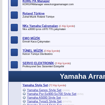
KORG PA Manager
KORGPAManager www.korgpamanager.com
Roland Türkiye
Zuhal Müzik Roland Türkiye
NKx Yamaha Çalışmaları
(
1 Kişi İçerde
)
Nkx a3000 tyros s970 770 çalışmaları
EMO MÜZİK
Emrah Kaca Çalışmaları
TÜNEL MÜZİK
(
3 Kişi İçerde
)
Ketron Türkiye Disribütörü
SERVO ELEKTRONİK
(
3 Kişi İçerde
)
Profesyonel Ses Sistemleri Eskişehir
Yamaha Arran
Yamaha Style Set
(
72 Kişi İçerde
)
Yamaha Genos Style Set
(16/69)
Yamaha Psr-Sx900-Sx700 Style Set
(5/59)
Yamaha A5000 Style Set
(4/24)
Yamaha Tyros5 Style Set
(37/470)