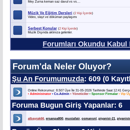
Mey Zurna keman saz davul vs vs....
Müzik Ve Eğitim Dersleri
(
2 Kişi İçerde
)
Video, slayt ve döküman paylaşımı
Serbest Konular
(
2 Kişi İçerde
)
Muzik Dışında aklınıza gelenler.
Forumları Okundu Kabul 
Forum'da Neler Oluyor?
Şu An Forumumuzda
: 609 (0 Kayı
Online Rekorumuz: 8.507 Üye İle 31-05-2026 Tarihinde Saat 12:41 Gerçe
• Administrator
• Co.Admin
• Yöneticiler
• Sponsor Firmalar
• Vip Ü
Foruma Bugun Giriş Yapanlar: 6
albayrak66
,
ersanpa800
,
mustafatr
,
osmansnl
,
piyanist-21
,
piyanist