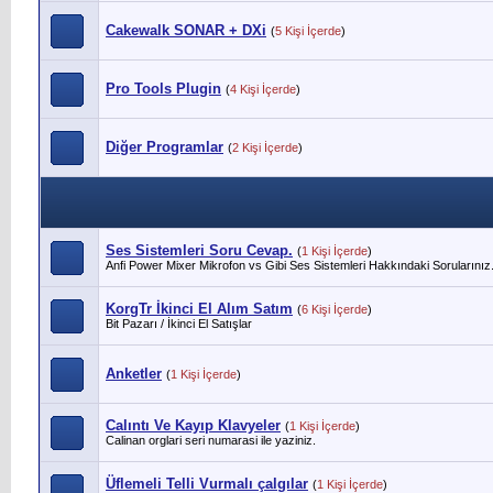
Cakewalk SONAR + DXi
(
5 Kişi İçerde
)
Pro Tools Plugin
(
4 Kişi İçerde
)
Diğer Programlar
(
2 Kişi İçerde
)
Ses Sistemleri Soru Cevap.
(
1 Kişi İçerde
)
Anfi Power Mixer Mikrofon vs Gibi Ses Sistemleri Hakkındaki Sorularınız
KorgTr İkinci El Alım Satım
(
6 Kişi İçerde
)
Bit Pazarı / İkinci El Satışlar
Anketler
(
1 Kişi İçerde
)
Calıntı Ve Kayıp Klavyeler
(
1 Kişi İçerde
)
Calinan orglari seri numarasi ile yaziniz.
Üflemeli Telli Vurmalı çalgılar
(
1 Kişi İçerde
)