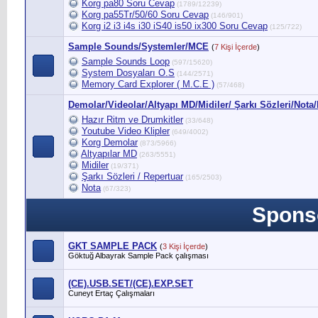
Korg pa80 Soru Cevap
(1789/12239)
Korg pa55Tr/50/60 Soru Cevap
(146/901)
Korg i2 i3 i4s i30 iS40 is50 ix300 Soru Cevap
(125/722)
Sample Sounds/Systemler/MCE
(
7 Kişi İçerde
)
Sample Sounds Loop
(597/15620)
System Dosyaları O.S
(144/2571)
Memory Card Explorer ( M.C.E )
(57/468)
Demolar/Videolar/Altyapı MD/Midiler/ Şarkı Sözleri/Nota/
Hazır Ritm ve Drumkitler
(33/648)
Youtube Video Klipler
(649/4002)
Korg Demolar
(873/5966)
Altyapılar MD
(263/5551)
Midiler
(19/371)
Şarkı Sözleri / Repertuar
(165/2503)
Nota
(67/323)
Spons
GKT SAMPLE PACK
(
3 Kişi İçerde
)
Göktuğ Albayrak Sample Pack çalışması
(CE).USB.SET/(CE).EXP.SET
Cuneyt Ertaç Çalışmaları