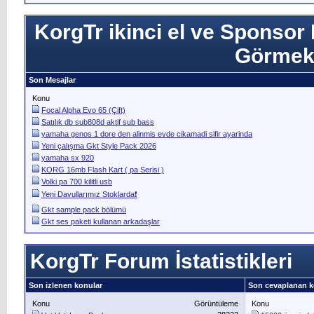
KorgTr ikinci el ve Sponsor M
Görmek İ
Son Mesajlar
Konu
Focal Alpha Evo 65 (Çift)
Satılık db sub808d aktif sub bass
yamaha genos 1 dore den alinmis evde cikamadi sifir ayarinda
Yeni çalışma Gkt Style Pack 2026
yamaha sx 920
KORG 16mb Flash Kart ( pa Serisi )
Volki pa 700 kilitli usb
Yeni Davullarımız Stoklarda❗️
Gkt sample pack bölümü
Gkt ses paketi kullanan arkadaşlar
KorgTr Forum İstatistikleri
Son izlenen konular
Son cevaplanan k
Konu
Görüntüleme
Konu