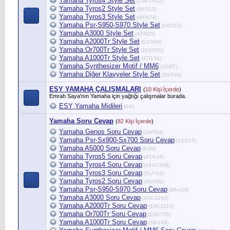
Yamaha Tyros4 Style Set
(146/2602)
Yamaha Tyros2 Style Set
(56/513)
Yamaha Tyros3 Style Set
(49/674)
Yamaha Psr-S950-S970 Style Set
(24/113)
Yamaha A3000 Style Set
(42/925)
Yamaha A2000Tr Style Set
(61/568)
Yamaha Or700Tr Style Set
(115/856)
Yamaha A1000Tr Style Set
(47/156)
Yamaha Synthesizer Motif / MM6
(20/87)
Yamaha Diğer Klavyeler Style Set
(30/348)
ESY YAMAHA ÇALIŞMALARI
(
10 Kişi İçerde
)
Emrah Saya'nın Yamaha için yağtığı çalışmalar burada.
ESY Yamaha Midileri
(0/0)
Yamaha Soru Cevap
(
82 Kişi İçerde
)
Yamaha Genos Soru Cevap
(29/554)
Yamaha Psr-Sx900-Sx700 Soru Cevap
(15/215)
Yamaha A5000 Soru Cevap
(6/39)
Yamaha Tyros5 Soru Cevap
(47/616)
Yamaha Tyros4 Soru Cevap
(144/1588)
Yamaha Tyros3 Soru Cevap
(51/762)
Yamaha Tyros2 Soru Cevap
(50/450)
Yamaha Psr-S950-S970 Soru Cevap
(46/419)
Yamaha A3000 Soru Cevap
(104/1263)
Yamaha A2000Tr Soru Cevap
(106/1119)
Yamaha Or700Tr Soru Cevap
(100/720)
Yamaha A1000Tr Soru Cevap
(38/169)