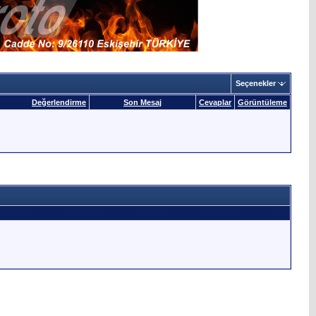
Seçenekler
Değerlendirme
Son Mesaj
Cevaplar
Görüntüleme