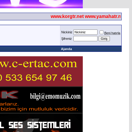
www.korgtr.net www.yamahatr.net
Nickiniz
Beni hatırla
Şifreniz
Ajanda