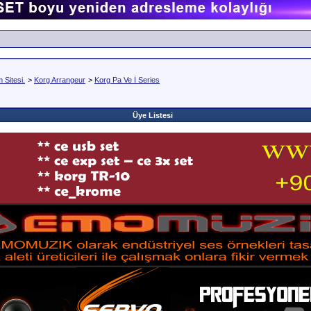
Sitesi.
>
Korg Arrangeur
>
Korg Pa Ve İ Series
Üye Listesi