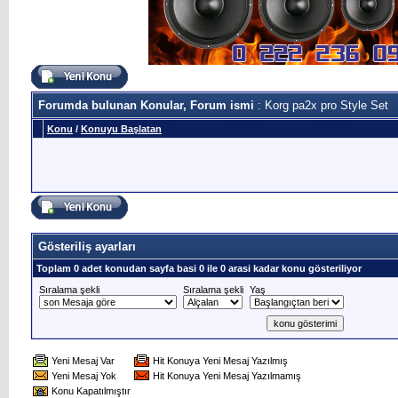
Forumda bulunan Konular, Forum ismi
: Korg pa2x pro Style Set
Konu
/
Konuyu Başlatan
Gösteriliş ayarları
Toplam 0 adet konudan sayfa basi 0 ile 0 arasi kadar konu gösteriliyor
Sıralama şekli
Sıralama şekli
Yaş
Yeni Mesaj Var
Hit Konuya Yeni Mesaj Yazılmış
Yeni Mesaj Yok
Hit Konuya Yeni Mesaj Yazılmamış
Konu Kapatılmıştır