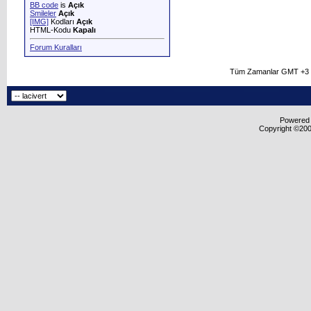
BB code
is
Açık
Smileler
Açık
[IMG]
Kodları
Açık
HTML-Kodu
Kapalı
Forum Kuralları
Tüm Zamanlar GMT +3 O
Powered b
Copyright ©2000