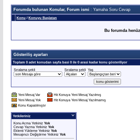
Forumda bulunan Konular, Forum ismi
: Yamaha Soru Cevap
Konu
/
Konuyu Başlatan
Bu forumda henüz
Gösteriliş ayarları
Toplam 0 adet konudan sayfa basi 0 ile 0 arasi kadar konu gösteriliyor
Sıralama şekli
Sıralama şekli
Yaş
Yeni Mesaj Var
Hit Konuya Yeni Mesaj Yazılmış
Yeni Mesaj Yok
Hit Konuya Yeni Mesaj Yazılmamış
Konu Kapatılmıştır
Yetkileriniz
Konu Acma Yetkiniz
Yok
Cevap Yazma Yetkiniz
Yok
Eklenti Yükleme Yetkiniz
Yok
Mesajınızı Değiştirme Yetkiniz
Yok