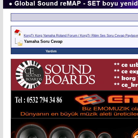
KorgTr Korg Yamaha Roland Forum / KorgTr Ritim Ses Soru Cevap Paylaşım 
Yamaha Soru Cevap
Yardım