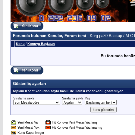
Forumda bulunan Konular, Forum ismi
: Korg pa80 Backup / M.C
Konu
/
Konuyu Başlatan
Bu forumda henüz
Gösteriliş ayarları
Toplam 0 adet konudan sayfa basi 0 ile 0 arasi kadar konu gösteriliyor
Sıralama şekli
Sıralama şekli
Yaş
Yeni Mesaj Var
Hit Konuya Yeni Mesaj Yazılmış
Yeni Mesaj Yok
Hit Konuya Yeni Mesaj Yazılmamış
Konu Kapatılmıştır