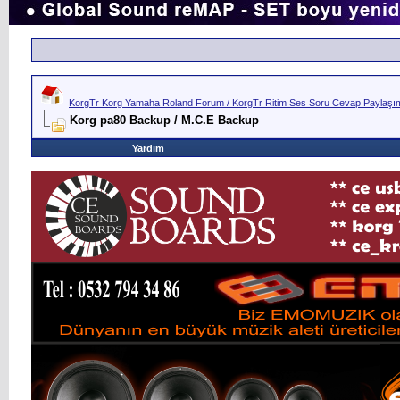
KorgTr Korg Yamaha Roland Forum / KorgTr Ritim Ses Soru Cevap Paylaşım 
Korg pa80 Backup / M.C.E Backup
Yardım