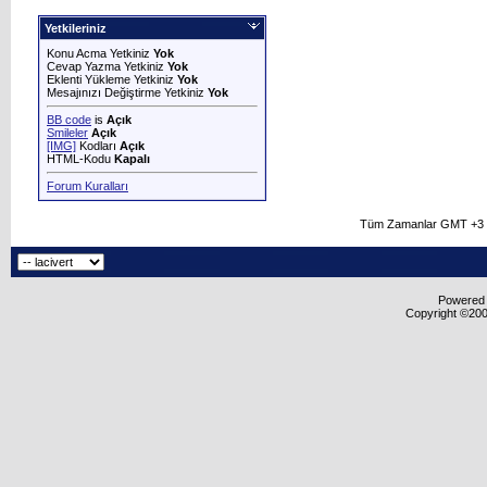
Yetkileriniz
Konu Acma Yetkiniz
Yok
Cevap Yazma Yetkiniz
Yok
Eklenti Yükleme Yetkiniz
Yok
Mesajınızı Değiştirme Yetkiniz
Yok
BB code
is
Açık
Smileler
Açık
[IMG]
Kodları
Açık
HTML-Kodu
Kapalı
Forum Kuralları
Tüm Zamanlar GMT +3 O
Powered b
Copyright ©2000