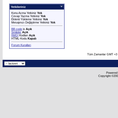
Yetkileriniz
Konu Acma Yetkiniz
Yok
Cevap Yazma Yetkiniz
Yok
Eklenti Yükleme Yetkiniz
Yok
Mesajınızı Değiştirme Yetkiniz
Yok
BB code
is
Açık
Smileler
Açık
[IMG]
Kodları
Açık
HTML-Kodu
Kapalı
Forum Kuralları
Tüm Zamanlar GMT +3 O
Powered b
Copyright ©2000