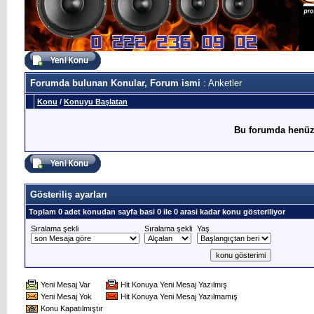
Forumda bulunan Konular, Forum ismi
: Anketler
Konu
/
Konuyu Başlatan
Bu forumda henüz
Gösteriliş ayarları
Toplam 0 adet konudan sayfa basi 0 ile 0 arasi kadar konu gösteriliyor
Sıralama şekli
Sıralama şekli
Yaş
Yeni Mesaj Var
Hit Konuya Yeni Mesaj Yazılmış
Yeni Mesaj Yok
Hit Konuya Yeni Mesaj Yazılmamış
Konu Kapatılmıştır