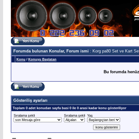
Forumda bulunan Konular, Forum ismi
: Korg pa80 Set ve Kart Set
Konu
/
Konuyu Başlatan
Bu forumda henüz
Gösteriliş ayarları
Toplam 0 adet konudan sayfa basi 0 ile 0 arasi kadar konu gösteriliyor
Sıralama şekli
Sıralama şekli
Yaş