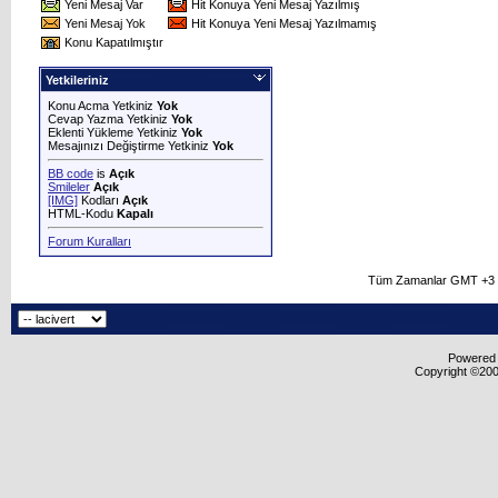
Yeni Mesaj Var
Hit Konuya Yeni Mesaj Yazılmış
Yeni Mesaj Yok
Hit Konuya Yeni Mesaj Yazılmamış
Konu Kapatılmıştır
Yetkileriniz
Konu Acma Yetkiniz
Yok
Cevap Yazma Yetkiniz
Yok
Eklenti Yükleme Yetkiniz
Yok
Mesajınızı Değiştirme Yetkiniz
Yok
BB code
is
Açık
Smileler
Açık
[IMG]
Kodları
Açık
HTML-Kodu
Kapalı
Forum Kuralları
Tüm Zamanlar GMT +3 O
Powered b
Copyright ©2000