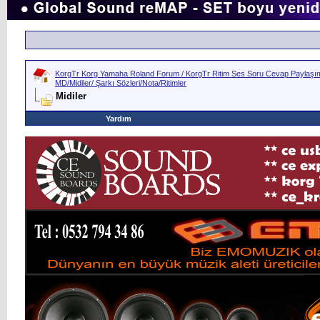
KorgTr Korg Yamaha Roland Forum / KorgTr Ritim Ses Soru Cevap Paylaşım 
MD/Midiler/ Şarkı Sözleri/Nota/Ritimler
Midiler
Yardım