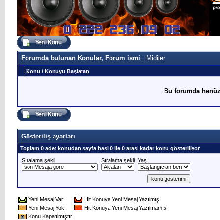
Forumda bulunan Konular, Forum ismi
: Midiler
Konu
/
Konuyu Başlatan
Bu forumda henüz
Gösteriliş ayarları
Toplam 0 adet konudan sayfa basi 0 ile 0 arasi kadar konu gösteriliyor
Sıralama şekli
Sıralama şekli
Yaş
Yeni Mesaj Var
Hit Konuya Yeni Mesaj Yazılmış
Yeni Mesaj Yok
Hit Konuya Yeni Mesaj Yazılmamış
Konu Kapatılmıştır