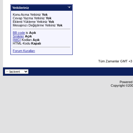
Yetkileriniz
Konu Acma Yetkiniz
Yok
Cevap Yazma Yetkiniz
Yok
Eklenti Yükleme Yetkiniz
Yok
Mesajınızı Değiştirme Yetkiniz
Yok
BB code
is
Açık
Smileler
Açık
[IMG]
Kodları
Açık
HTML-Kodu
Kapalı
Forum Kuralları
Tüm Zamanlar GMT +3 O
Powered b
Copyright ©2000