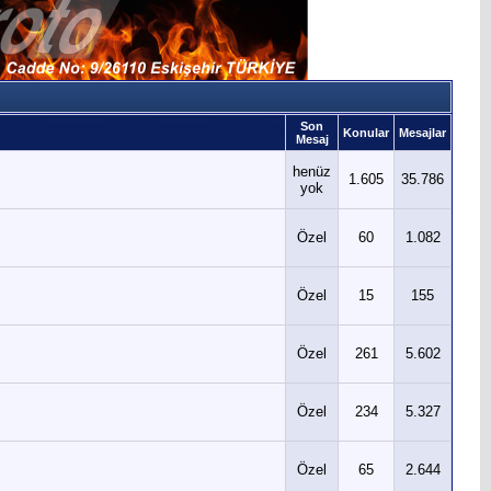
Son
Konular
Mesajlar
Mesaj
henüz
1.605
35.786
yok
Özel
60
1.082
Özel
15
155
Özel
261
5.602
Özel
234
5.327
Özel
65
2.644