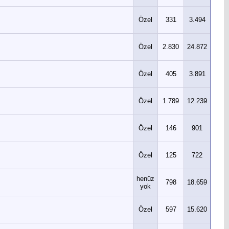
Özel
331
3.494
Özel
2.830
24.872
Özel
405
3.891
Özel
1.789
12.239
Özel
146
901
Özel
125
722
henüz
798
18.659
yok
Özel
597
15.620