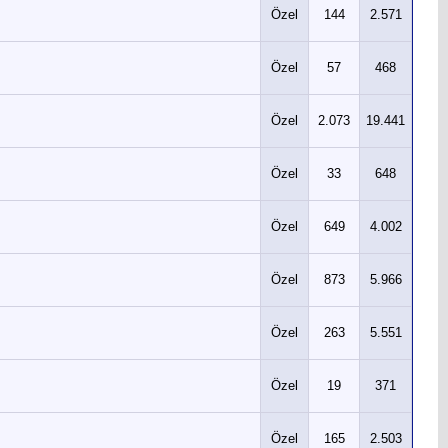
Özel
144
2.571
Özel
57
468
Özel
2.073
19.441
Özel
33
648
Özel
649
4.002
Özel
873
5.966
Özel
263
5.551
Özel
19
371
Özel
165
2.503