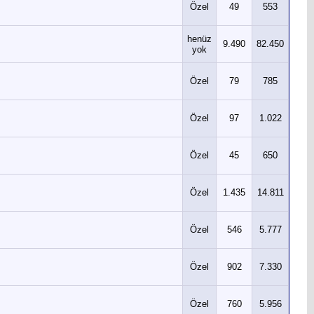
Özel
49
553
henüz
9.490
82.450
yok
Özel
79
785
Özel
97
1.022
Özel
45
650
Özel
1.435
14.811
Özel
546
5.777
Özel
902
7.330
Özel
760
5.956