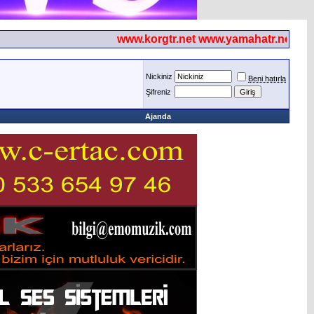
www.korgtr.net www.yamahatr.net
Nickiniz
Beni hatırla
Şifreniz
Ajanda