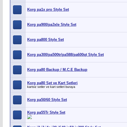
Korg pa1x pro Style Set
Korg pa900/pa3xle Style Set
Korg pa800 Style Set
Korg pa300/pa500tr/pa588/pa600qt Style Set
Korg pa80 Backup / M.C.E Backup
Korg pa80 Set ve Kart Setleri
kartsiz setler ve kart setleri buraya
Korg pa50/60 Style Set
Korg pa55Tr Style Set