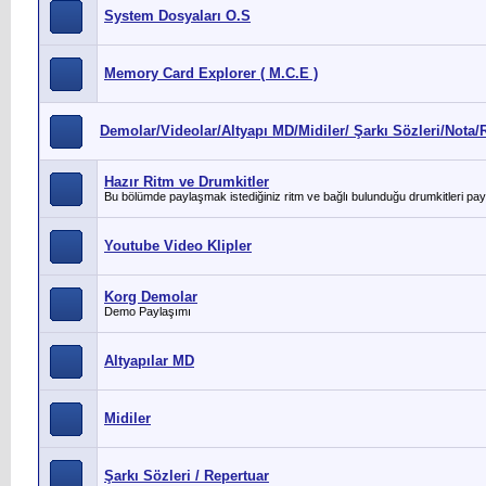
System Dosyaları O.S
Memory Card Explorer ( M.C.E )
Demolar/Videolar/Altyapı MD/Midiler/ Şarkı Sözleri/Nota/R
Hazır Ritm ve Drumkitler
Bu bölümde paylaşmak istediğiniz ritm ve bağlı bulunduğu drumkitleri payl
Youtube Video Klipler
Korg Demolar
Demo Paylaşımı
Altyapılar MD
Midiler
Şarkı Sözleri / Repertuar