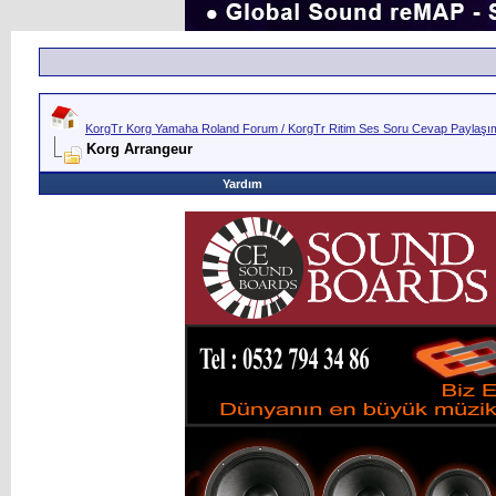
KorgTr Korg Yamaha Roland Forum / KorgTr Ritim Ses Soru Cevap Paylaşım 
Korg Arrangeur
Yardım