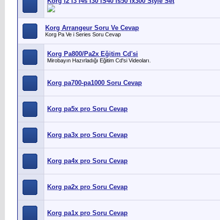
Korg i2 i3 i4s i30 iS40 is50 ix300 Style Set
Korg Arrangeur Soru Ve Cevap
Korg Pa Ve i Series Soru Cevap
Korg Pa800/Pa2x Eğitim Cd'si
Mirobayın Hazırladığı Eğitim Cd'si Videoları.
Korg pa700-pa1000 Soru Cevap
Korg pa5x pro Soru Cevap
Korg pa3x pro Soru Cevap
Korg pa4x pro Soru Cevap
Korg pa2x pro Soru Cevap
Korg pa1x pro Soru Cevap