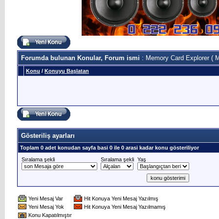
Forumda bulunan Konular, Forum ismi
: Memory Card Explorer ( M
Konu
/
Konuyu Başlatan
Gösteriliş ayarları
Toplam 0 adet konudan sayfa basi 0 ile 0 arasi kadar konu gösteriliyor
Sıralama şekli
Sıralama şekli
Yaş
Yeni Mesaj Var
Hit Konuya Yeni Mesaj Yazılmış
Yeni Mesaj Yok
Hit Konuya Yeni Mesaj Yazılmamış
Konu Kapatılmıştır