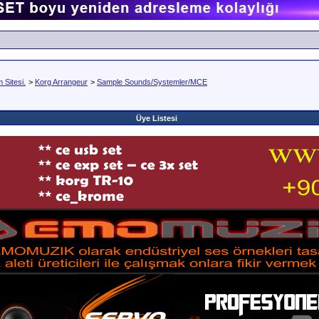
Sitesi.
>
Korg Arrangeur
>
Sample Sounds/Systemler/MCE
Üye Listesi