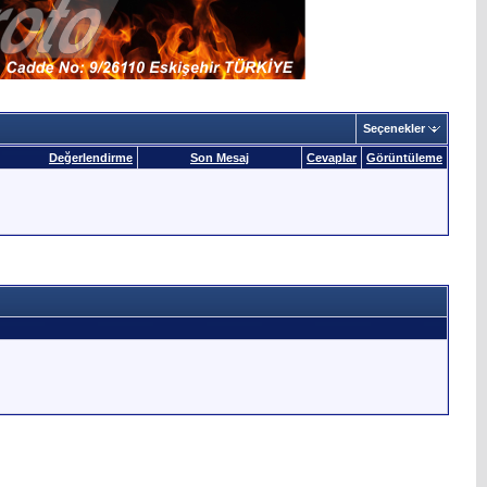
Seçenekler
Değerlendirme
Son Mesaj
Cevaplar
Görüntüleme