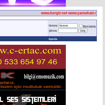
www.korgtr.net www.yamahatr.net
Nickiniz
Beni hatırla
Şifreniz
Ajanda