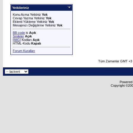
Yetkileriniz
Konu Acma Yetkiniz
Yok
Cevap Yazma Yetkiniz
Yok
Eklenti Yükleme Yetkiniz
Yok
Mesajınızı Değiştirme Yetkiniz
Yok
BB code
is
Açık
Smileler
Açık
[IMG]
Kodları
Açık
HTML-Kodu
Kapalı
Forum Kuralları
Tüm Zamanlar GMT +3 O
Powered b
Copyright ©2000