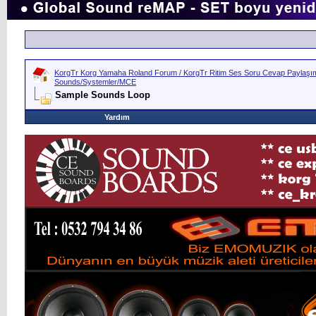
KorgTr Korg Yamaha Roland Forum / KorgTr Ritim Ses Soru Cevap Paylaşım 
Sounds/Systemler/MCE
Sample Sounds Loop
Yardım