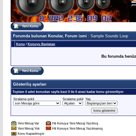
Forumda bulunan Konular, Forum ismi
: Sample Sounds Loop
Konu
/
Konuyu Başlatan
Bu forumda henüz
Gösteriliş ayarları
Toplam 0 adet konudan sayfa basi 0 ile 0 arasi kadar konu gösteriliyor
Sıralama şekli
Sıralama şekli
Yaş
Yeni Mesaj Var
Hit Konuya Yeni Mesaj Yazılmış
Yeni Mesaj Yok
Hit Konuya Yeni Mesaj Yazılmamış
Konu Kapatılmıştır