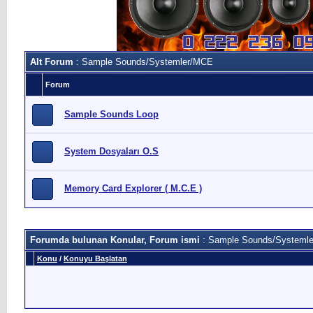
Alt Forum
: Sample Sounds/Systemler/MCE
Forum
Sample Sounds Loop
System Dosyaları O.S
Memory Card Explorer ( M.C.E )
Forumda bulunan Konular, Forum ismi
: Sample Sounds/Systeml
Konu
/
Konuyu Başlatan