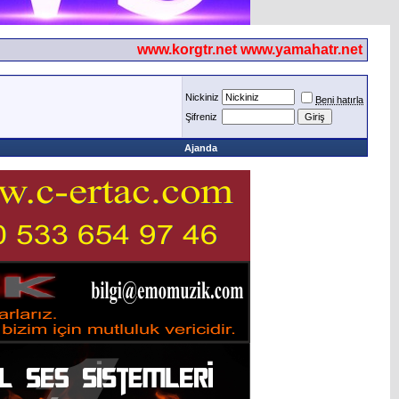
www.korgtr.net www.yamahatr.net
Nickiniz
Beni hatırla
Şifreniz
Ajanda