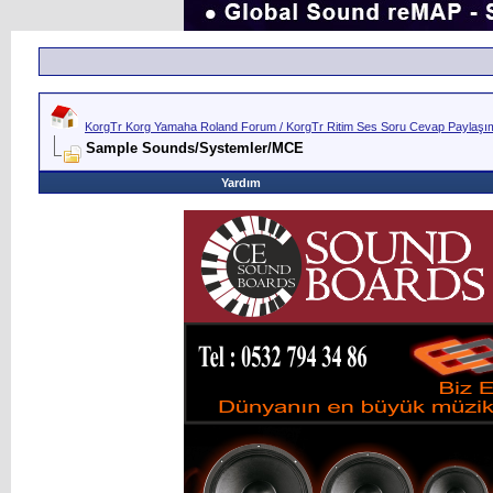
KorgTr Korg Yamaha Roland Forum / KorgTr Ritim Ses Soru Cevap Paylaşım 
Sample Sounds/Systemler/MCE
Yardım