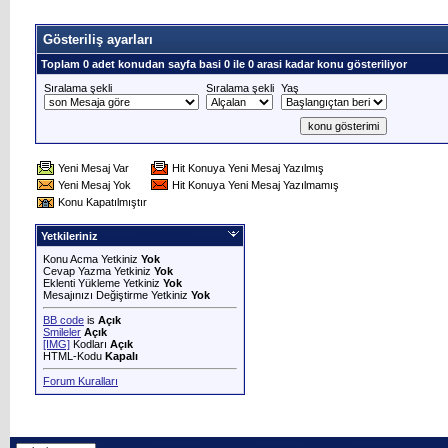
Gösteriliş ayarları
Toplam 0 adet konudan sayfa basi 0 ile 0 arasi kadar konu gösteriliyor
Sıralama şekli
Sıralama şekli
Yaş
Yeni Mesaj Var
Hit Konuya Yeni Mesaj Yazılmış
Yeni Mesaj Yok
Hit Konuya Yeni Mesaj Yazılmamış
Konu Kapatılmıştır
Yetkileriniz
Konu Acma Yetkiniz
Yok
Cevap Yazma Yetkiniz
Yok
Eklenti Yükleme Yetkiniz
Yok
Mesajınızı Değiştirme Yetkiniz
Yok
BB code
is
Açık
Smileler
Açık
[IMG]
Kodları
Açık
HTML-Kodu
Kapalı
Forum Kuralları