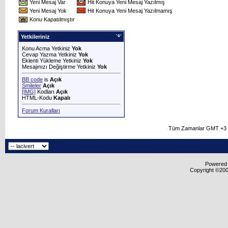
Yeni Mesaj Var
Hit Konuya Yeni Mesaj Yazılmış
Yeni Mesaj Yok
Hit Konuya Yeni Mesaj Yazılmamış
Konu Kapatılmıştır
Yetkileriniz
Konu Acma Yetkiniz
Yok
Cevap Yazma Yetkiniz
Yok
Eklenti Yükleme Yetkiniz
Yok
Mesajınızı Değiştirme Yetkiniz
Yok
BB code
is
Açık
Smileler
Açık
[IMG]
Kodları
Açık
HTML-Kodu
Kapalı
Forum Kuralları
Tüm Zamanlar GMT +3 O
Powered b
Copyright ©2000