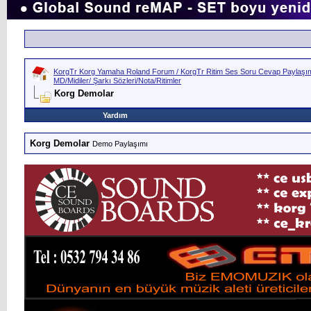
KorgTr Korg Yamaha Roland Forum / KorgTr Ritim Ses Soru Cevap Paylaşım 
MD/Midiler/ Şarkı Sözleri/Nota/Ritimler
Korg Demolar
Yardım
Korg Demolar
Demo Paylaşımı