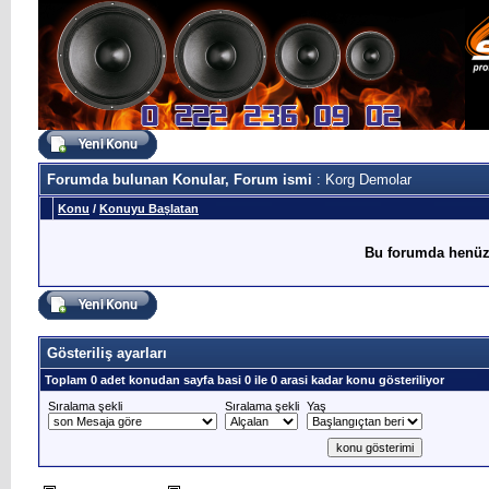
Forumda bulunan Konular, Forum ismi
: Korg Demolar
Konu
/
Konuyu Başlatan
Bu forumda henüz
Gösteriliş ayarları
Toplam 0 adet konudan sayfa basi 0 ile 0 arasi kadar konu gösteriliyor
Sıralama şekli
Sıralama şekli
Yaş