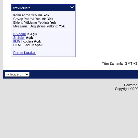
Yetkileriniz
Konu Acma Yetkiniz
Yok
Cevap Yazma Yetkiniz
Yok
Eklenti Yükleme Yetkiniz
Yok
Mesajınızı Değiştirme Yetkiniz
Yok
BB code
is
Açık
Smileler
Açık
[IMG]
Kodları
Açık
HTML-Kodu
Kapalı
Forum Kuralları
Tüm Zamanlar GMT +3 O
Powered b
Copyright ©2000