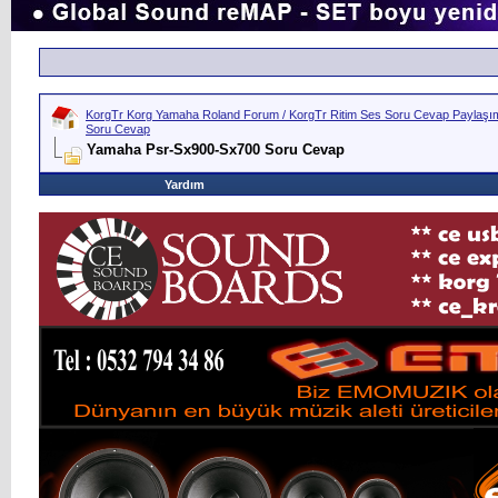
KorgTr Korg Yamaha Roland Forum / KorgTr Ritim Ses Soru Cevap Paylaşım 
Soru Cevap
Yamaha Psr-Sx900-Sx700 Soru Cevap
Yardım