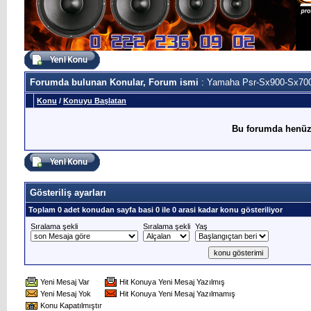
Forumda bulunan Konular, Forum ismi
: Yamaha Psr-Sx900-Sx70
Konu
/
Konuyu Başlatan
Bu forumda henüz
Gösteriliş ayarları
Toplam 0 adet konudan sayfa basi 0 ile 0 arasi kadar konu gösteriliyor
Sıralama şekli
Sıralama şekli
Yaş
Yeni Mesaj Var
Hit Konuya Yeni Mesaj Yazılmış
Yeni Mesaj Yok
Hit Konuya Yeni Mesaj Yazılmamış
Konu Kapatılmıştır