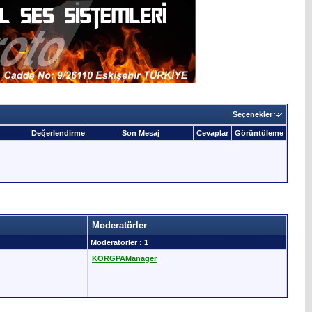
Seçenekler
Değerlendirme
Son Mesaj
Cevaplar
Görüntüleme
Moderatörler
Moderatörler : 1
KORGPAManager