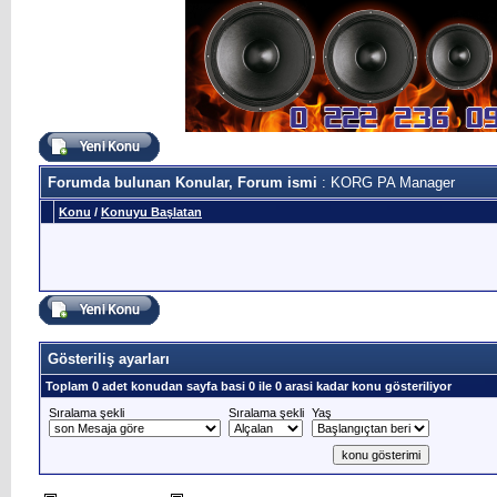
Forumda bulunan Konular, Forum ismi
: KORG PA Manager
Konu
/
Konuyu Başlatan
Gösteriliş ayarları
Toplam 0 adet konudan sayfa basi 0 ile 0 arasi kadar konu gösteriliyor
Sıralama şekli
Sıralama şekli
Yaş