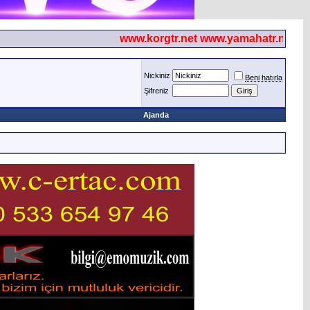
www.korgtr.net www.yamahatr.net
Nickiniz
Beni hatırla
Şifreniz
Ajanda