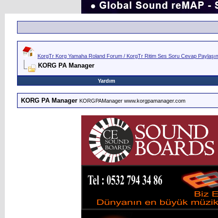
KorgTr Korg Yamaha Roland Forum / KorgTr Ritim Ses Soru Cevap Paylaşım 
KORG PA Manager
Yardım
KORG PA Manager
KORGPAManager www.korgpamanager.com