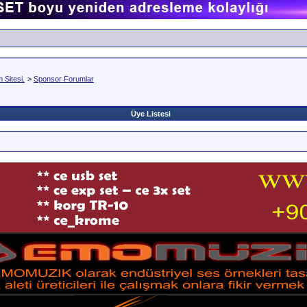
Sitesi.
>
Sponsor Forumlar
Üye Listesi