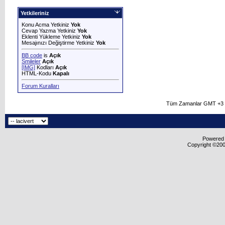
Yetkileriniz
Konu Acma Yetkiniz
Yok
Cevap Yazma Yetkiniz
Yok
Eklenti Yükleme Yetkiniz
Yok
Mesajınızı Değiştirme Yetkiniz
Yok
BB code
is
Açık
Smileler
Açık
[IMG]
Kodları
Açık
HTML-Kodu
Kapalı
Forum Kuralları
Tüm Zamanlar GMT +3 O
Powered b
Copyright ©2000