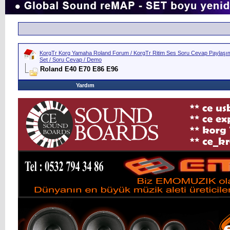
KorgTr Korg Yamaha Roland Forum / KorgTr Ritim Ses Soru Cevap Paylaşım 
Set / Soru Cevap / Demo
Roland E40 E70 E86 E96
Yardım