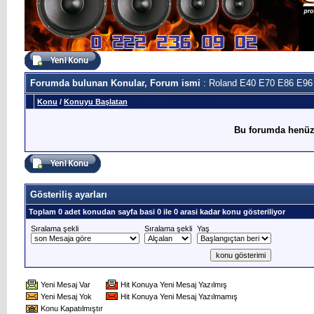
Forumda bulunan Konular, Forum ismi
: Roland E40 E70 E86 E96
Konu
/
Konuyu Başlatan
Bu forumda henüz
Gösteriliş ayarları
Toplam 0 adet konudan sayfa basi 0 ile 0 arasi kadar konu gösteriliyor
Sıralama şekli
Sıralama şekli
Yaş
Yeni Mesaj Var
Hit Konuya Yeni Mesaj Yazılmış
Yeni Mesaj Yok
Hit Konuya Yeni Mesaj Yazılmamış
Konu Kapatılmıştır