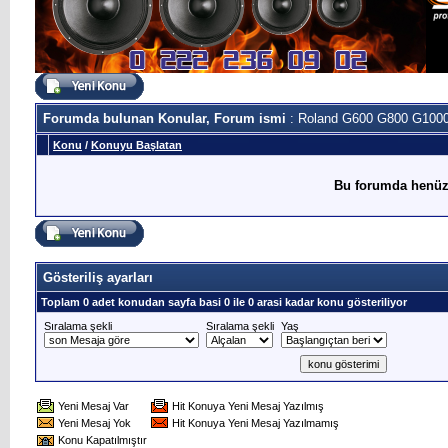
Forumda bulunan Konular, Forum ismi
: Roland G600 G800 G100
Konu
/
Konuyu Başlatan
Bu forumda henüz
Gösteriliş ayarları
Toplam 0 adet konudan sayfa basi 0 ile 0 arasi kadar konu gösteriliyor
Sıralama şekli
Sıralama şekli
Yaş
Yeni Mesaj Var
Hit Konuya Yeni Mesaj Yazılmış
Yeni Mesaj Yok
Hit Konuya Yeni Mesaj Yazılmamış
Konu Kapatılmıştır