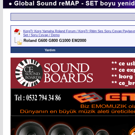
KorgTr Korg Yamaha Roland Forum / KorgTr Ritim Ses Soru Cevap Paylaşım 
Set / Soru Cevap / Demo
Roland G600 G800 G1000 EM2000
Yardım