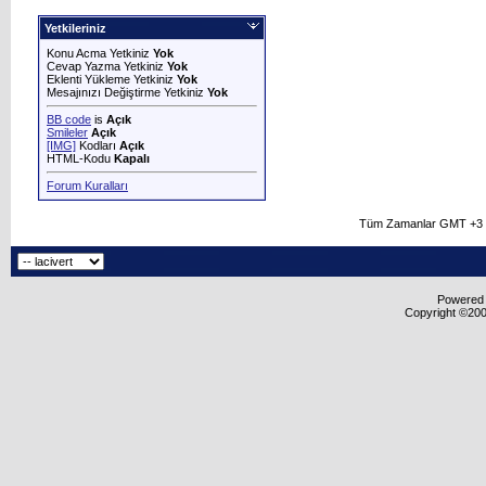
Yetkileriniz
Konu Acma Yetkiniz
Yok
Cevap Yazma Yetkiniz
Yok
Eklenti Yükleme Yetkiniz
Yok
Mesajınızı Değiştirme Yetkiniz
Yok
BB code
is
Açık
Smileler
Açık
[IMG]
Kodları
Açık
HTML-Kodu
Kapalı
Forum Kuralları
Tüm Zamanlar GMT +3 O
Powered b
Copyright ©2000