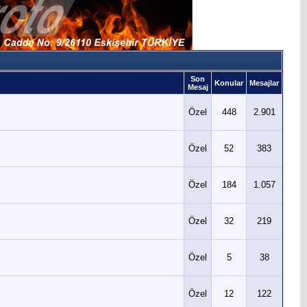
Son
Konular
Mesajlar
Mesaj
Özel
448
2.901
Özel
52
383
Özel
184
1.057
Özel
32
219
Özel
5
38
Özel
12
122