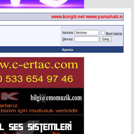
www.korgtr.net www.yamahatr.net
Nickiniz
Beni hatırla
Şifreniz
Ajanda