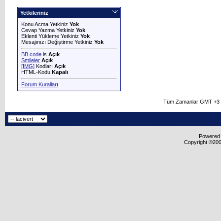
Yetkileriniz
Konu Acma Yetkiniz
Yok
Cevap Yazma Yetkiniz
Yok
Eklenti Yükleme Yetkiniz
Yok
Mesajınızı Değiştirme Yetkiniz
Yok
BB code
is
Açık
Smileler
Açık
[IMG]
Kodları
Açık
HTML-Kodu
Kapalı
Forum Kuralları
Tüm Zamanlar GMT +3 O
Powered b
Copyright ©2000