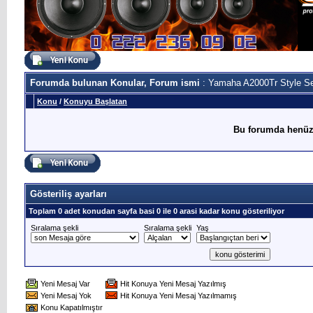
Forumda bulunan Konular, Forum ismi
: Yamaha A2000Tr Style S
Konu
/
Konuyu Başlatan
Bu forumda henüz
Gösteriliş ayarları
Toplam 0 adet konudan sayfa basi 0 ile 0 arasi kadar konu gösteriliyor
Sıralama şekli
Sıralama şekli
Yaş
Yeni Mesaj Var
Hit Konuya Yeni Mesaj Yazılmış
Yeni Mesaj Yok
Hit Konuya Yeni Mesaj Yazılmamış
Konu Kapatılmıştır