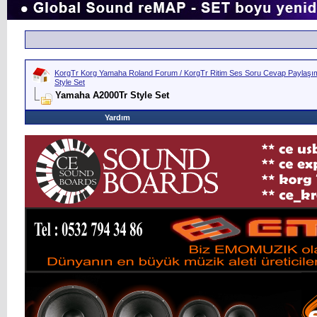
KorgTr Korg Yamaha Roland Forum / KorgTr Ritim Ses Soru Cevap Paylaşım 
Style Set
Yamaha A2000Tr Style Set
Yardım