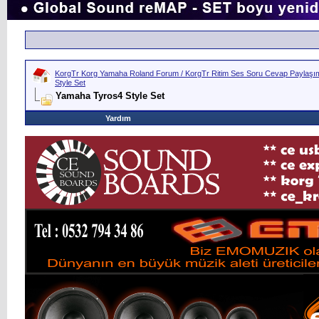
KorgTr Korg Yamaha Roland Forum / KorgTr Ritim Ses Soru Cevap Paylaşım 
Style Set
Yamaha Tyros4 Style Set
Yardım