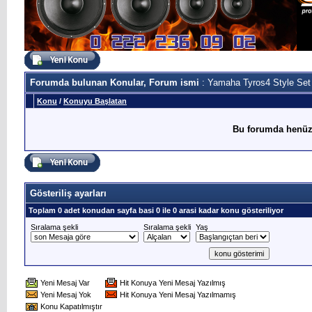
Forumda bulunan Konular, Forum ismi
: Yamaha Tyros4 Style Set
Konu
/
Konuyu Başlatan
Bu forumda henüz
Gösteriliş ayarları
Toplam 0 adet konudan sayfa basi 0 ile 0 arasi kadar konu gösteriliyor
Sıralama şekli
Sıralama şekli
Yaş
Yeni Mesaj Var
Hit Konuya Yeni Mesaj Yazılmış
Yeni Mesaj Yok
Hit Konuya Yeni Mesaj Yazılmamış
Konu Kapatılmıştır