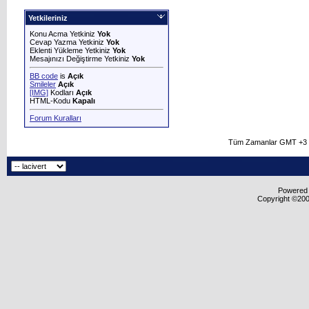
Yetkileriniz
Konu Acma Yetkiniz
Yok
Cevap Yazma Yetkiniz
Yok
Eklenti Yükleme Yetkiniz
Yok
Mesajınızı Değiştirme Yetkiniz
Yok
BB code
is
Açık
Smileler
Açık
[IMG]
Kodları
Açık
HTML-Kodu
Kapalı
Forum Kuralları
Tüm Zamanlar GMT +3 O
Powered b
Copyright ©2000