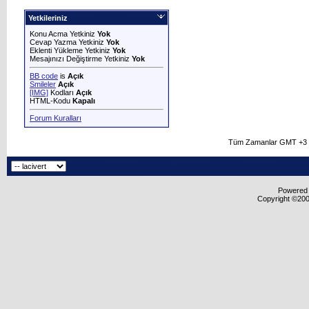
Yetkileriniz
Konu Acma Yetkiniz
Yok
Cevap Yazma Yetkiniz
Yok
Eklenti Yükleme Yetkiniz
Yok
Mesajınızı Değiştirme Yetkiniz
Yok
BB code
is
Açık
Smileler
Açık
[IMG]
Kodları
Açık
HTML-Kodu
Kapalı
Forum Kuralları
Tüm Zamanlar GMT +3 O
Powered b
Copyright ©2000