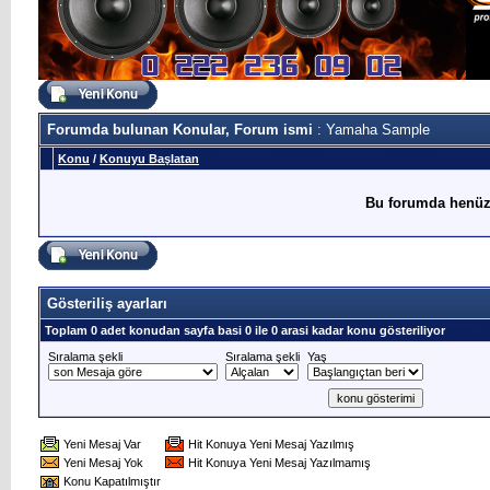
Forumda bulunan Konular, Forum ismi
: Yamaha Sample
Konu
/
Konuyu Başlatan
Bu forumda henüz
Gösteriliş ayarları
Toplam 0 adet konudan sayfa basi 0 ile 0 arasi kadar konu gösteriliyor
Sıralama şekli
Sıralama şekli
Yaş
Yeni Mesaj Var
Hit Konuya Yeni Mesaj Yazılmış
Yeni Mesaj Yok
Hit Konuya Yeni Mesaj Yazılmamış
Konu Kapatılmıştır