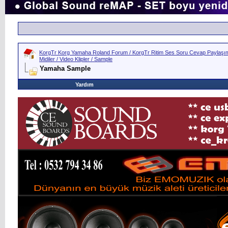
KorgTr Korg Yamaha Roland Forum / KorgTr Ritim Ses Soru Cevap Paylaşım 
Midiler / Video Klipler / Sample
Yamaha Sample
Yardım