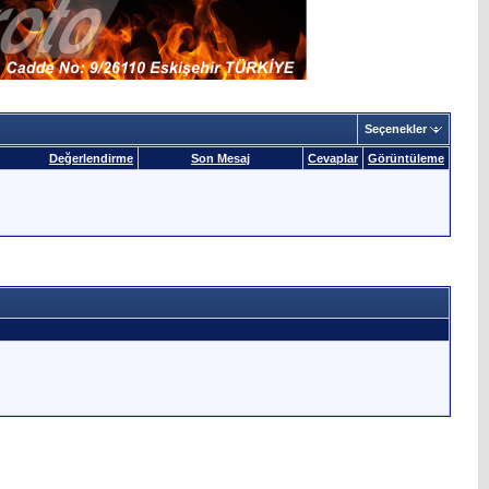
Seçenekler
Değerlendirme
Son Mesaj
Cevaplar
Görüntüleme