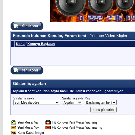
Forumda bulunan Konular, Forum ismi
: Youtube Video Klipler
Konu
/
Konuyu Başlatan
Gösteriliş ayarları
Toplam 0 adet konudan sayfa basi 0 ile 0 arasi kadar konu gösteriliyor
Sıralama şekli
Sıralama şekli
Yaş
Yeni Mesaj Var
Hit Konuya Yeni Mesaj Yazılmış
Yeni Mesaj Yok
Hit Konuya Yeni Mesaj Yazılmamış
Konu Kapatılmıştır