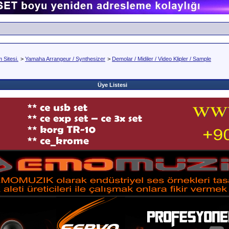
Sitesi.
>
Yamaha Arrangeur / Synthesizer
>
Demolar / Midiler / Video Klipler / Sample
Üye Listesi