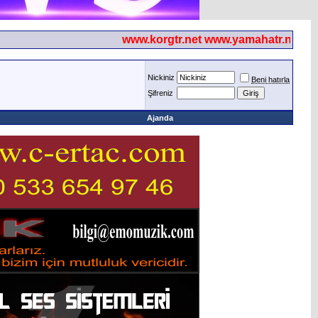
www.korgtr.net www.yamahatr.net
Nickiniz
Beni hatırla
Şifreniz
Ajanda