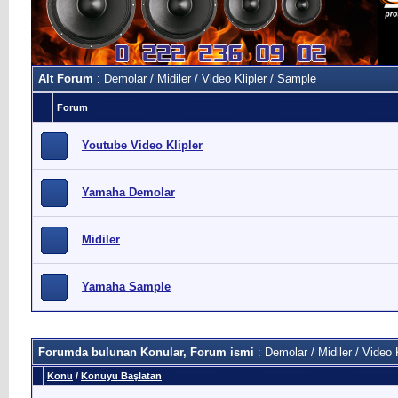
Alt Forum
: Demolar / Midiler / Video Klipler / Sample
Forum
Youtube Video Klipler
Yamaha Demolar
Midiler
Yamaha Sample
Forumda bulunan Konular, Forum ismi
: Demolar / Midiler / Video 
Konu
/
Konuyu Başlatan