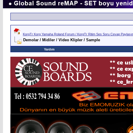
KorgTr Korg Yamaha Roland Forum / KorgTr Ritim Ses Soru Cevap Paylaşım 
Demolar / Midiler / Video Klipler / Sample
Yardım