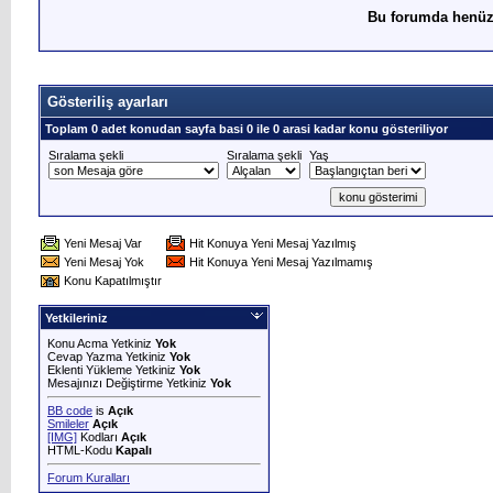
Bu forumda henüz
Gösteriliş ayarları
Toplam 0 adet konudan sayfa basi 0 ile 0 arasi kadar konu gösteriliyor
Sıralama şekli
Sıralama şekli
Yaş
Yeni Mesaj Var
Hit Konuya Yeni Mesaj Yazılmış
Yeni Mesaj Yok
Hit Konuya Yeni Mesaj Yazılmamış
Konu Kapatılmıştır
Yetkileriniz
Konu Acma Yetkiniz
Yok
Cevap Yazma Yetkiniz
Yok
Eklenti Yükleme Yetkiniz
Yok
Mesajınızı Değiştirme Yetkiniz
Yok
BB code
is
Açık
Smileler
Açık
[IMG]
Kodları
Açık
HTML-Kodu
Kapalı
Forum Kuralları